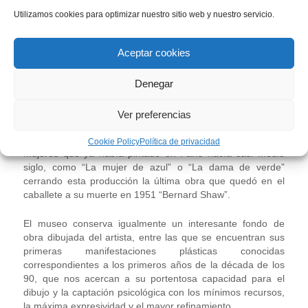
fuente”…, o sus obras de extraordinaria madurez
Utilizamos cookies para optimizar nuestro sitio web y nuestro servicio.
realizadas a mediados de los años cuarenta, como por
ejemplo “Las tres brujas”.
Aceptar cookies
La colección contiene también una buena selección de su
importante e innovadora obra final (1949-1950) en las que
Denegar
el paisaje se diluye apareciendo una representación
esquemática y arquetípica de personajes variopintos llena
de aguda carga psicológica como en “El futbolista”, “El
Ver preferencias
poeta”, “Los ajedrecistas”, “Pescadores”, etc., o
apareciendo nostálgicamente representadas diferentes
Cookie Policy
Política de privacidad
mujeres que ya había pintado en París hacía casi medio
siglo, como “La mujer de azul” o “La dama de verde”
cerrando esta producción la última obra que quedó en el
caballete a su muerte en 1951 “Bernard Shaw”.
El museo conserva igualmente un interesante fondo de
obra dibujada del artista, entre las que se encuentran sus
primeras manifestaciones plásticas conocidas
correspondientes a los primeros años de la década de los
90, que nos acercan a su portentosa capacidad para el
dibujo y la captación psicológica con los mínimos recursos,
la máxima expresividad y el mayor refinamiento.