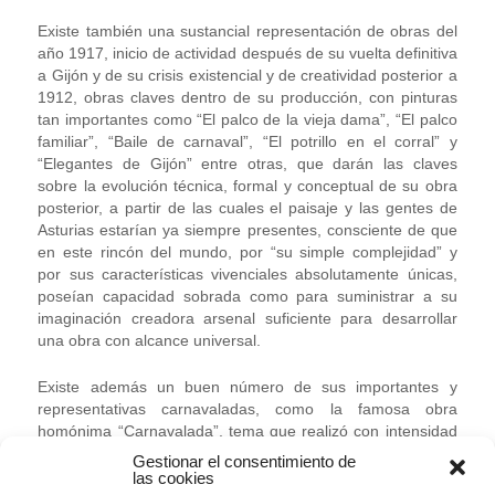
Existe también una sustancial representación de obras del
año 1917, inicio de actividad después de su vuelta definitiva
a Gijón y de su crisis existencial y de creatividad posterior a
1912, obras claves dentro de su producción, con pinturas
tan importantes como “El palco de la vieja dama”, “El palco
familiar”, “Baile de carnaval”, “El potrillo en el corral” y
“Elegantes de Gijón” entre otras, que darán las claves
sobre la evolución técnica, formal y conceptual de su obra
posterior, a partir de las cuales el paisaje y las gentes de
Asturias estarían ya siempre presentes, consciente de que
en este rincón del mundo, por “su simple complejidad” y
por sus características vivenciales absolutamente únicas,
poseían capacidad sobrada como para suministrar a su
imaginación creadora arsenal suficiente para desarrollar
una obra con alcance universal.
Existe además un buen número de sus importantes y
representativas carnavaladas, como la famosa obra
homónima “Carnavalada”, tema que realizó con intensidad
y asiduidad hasta su muerte. También son abundantes los
Gestionar el consentimiento de
delicados temas rurales como “En la calleja”, “En la
las cookies