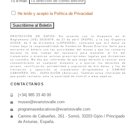
Tu e-mail:
He leído y acepto la Política de Privacidad
PROTECCIÓN DE DATOS: De acuerdo con lo dispuesto en el
Reglamento (UE) 2016/679, de 27 de abril (RGPD), y la Ley Orgánica
3/2018, de 5 de diciembre (LOPDGDD), consiento que mis datos se
traten bajo la responsabilidad de Fundación Museo Evaristo Valle para
enviarme el boletín con las actividades del museo y que los conserve
durante no más tiempo del necesario para mantener el fin del
tratamiento o mientras existan prescripciones legales que dictaminen
su custodia. Me doy por informado de que tengo derecho a revocar este
consentimiento en cualquier momento y a ejercer los derechos de
acceso, rectificación, portabilidad y supresión de mis datos, y los de
limitación y oposición al tratamiento dirigiéndome a CAMINO
CABUEÑES, 261 - 33203 GIJÓN (Asturias). También estoy informado de
que puedo reclamar ante la autoridad de control a www.aepd.es.
CONTACTANOS
(+34) 985 33 40 00
museo@evaristovalle.com
programaseducativos@evaristovalle.com
Camino de Cabueñes, 261 - Somió, 33203 Gijón / Principado
de Asturias, España.