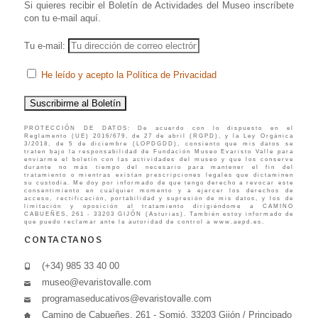
Si quieres recibir el Boletín de Actividades del Museo inscríbete
con tu e-mail aquí.
Tu e-mail:
He leído y acepto la Política de Privacidad
PROTECCIÓN DE DATOS: De acuerdo con lo dispuesto en el
Reglamento (UE) 2016/679, de 27 de abril (RGPD), y la Ley Orgánica
3/2018, de 5 de diciembre (LOPDGDD), consiento que mis datos se
traten bajo la responsabilidad de Fundación Museo Evaristo Valle para
enviarme el boletín con las actividades del museo y que los conserve
durante no más tiempo del necesario para mantener el fin del
tratamiento o mientras existan prescripciones legales que dictaminen
su custodia. Me doy por informado de que tengo derecho a revocar este
consentimiento en cualquier momento y a ejercer los derechos de
acceso, rectificación, portabilidad y supresión de mis datos, y los de
limitación y oposición al tratamiento dirigiéndome a CAMINO
CABUEÑES, 261 - 33203 GIJÓN (Asturias). También estoy informado de
que puedo reclamar ante la autoridad de control a www.aepd.es.
CONTACTANOS
(+34) 985 33 40 00
museo@evaristovalle.com
programaseducativos@evaristovalle.com
Camino de Cabueñes, 261 - Somió, 33203 Gijón / Principado