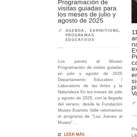
Programación de
visitas guiadas para
los meses de julio y
agosto de 2025
AGENDA
,
EXHIBITIONS
,
1
PROGRAMAS
a
EDUCATIVOS
n
Ev
P
Los jueves al Museo
c
Programación de visitas guiadas
e
en julio y agosto de 2025
e
Departamento Educativo /
s
Laboratorio de las Artes y la
p
Naturaleza En los meses de julio
Va
y agosto de 2025, con la llegada
del verano, desde la Fundación
Museo Evaristo Valle retomamos
el programa de “Los Jueves al
Museo”....
Pr
LEER MÁS
Li