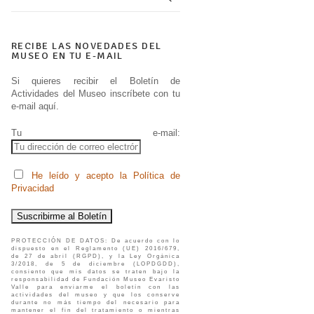
RECIBE LAS NOVEDADES DEL
MUSEO EN TU E-MAIL
Si quieres recibir el Boletín de
Actividades del Museo inscríbete con tu
e-mail aquí.
Tu e-mail:
He leído y acepto la Política de
Privacidad
PROTECCIÓN DE DATOS: De acuerdo con lo
dispuesto en el Reglamento (UE) 2016/679,
de 27 de abril (RGPD), y la Ley Orgánica
3/2018, de 5 de diciembre (LOPDGDD),
consiento que mis datos se traten bajo la
responsabilidad de Fundación Museo Evaristo
Valle para enviarme el boletín con las
actividades del museo y que los conserve
durante no más tiempo del necesario para
mantener el fin del tratamiento o mientras