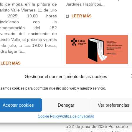
glo de moda en la pintura de
Jardines Históricos...
aristo Valle Viernes, 11 de julio
e 2025, 19.00 horas
LEER MÁS
oincidiendo con la
onmemoración del 152
iversario del nacimiento de
aristo Valle, el próximo viernes
 de julio, a las 19.00 horas,
drá lugar la...
LEER MÁS
Feria del Libro de
Gestionar el consentimiento de las cookies
Gijón, FeliX 2025, del
18 al 22 de junio
lizamos cookies para optimizar nuestro sitio web y nuestro servicio.
AGENDA
Aceptar cookies
Denegar
Ver preferencias
El Museo Evaristo Valle en la
Cookie Policy
Política de privacidad
Feria del Libro de Gijón/Xixón 18
a 22 de junio de 2025 Por cuarto