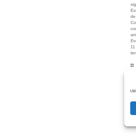
si
Ev
d
C
c
an
Ev
11
ten
Uti