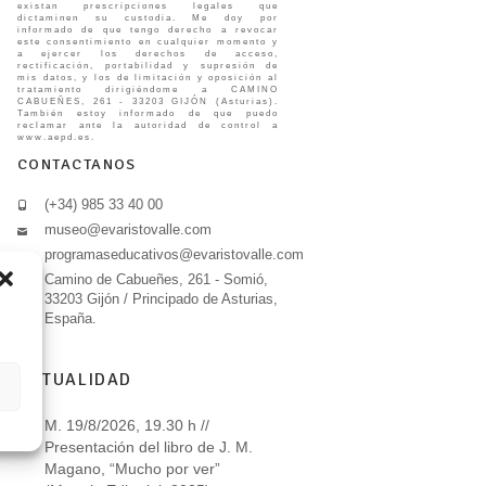
existan prescripciones legales que
dictaminen su custodia. Me doy por
informado de que tengo derecho a revocar
este consentimiento en cualquier momento y
a ejercer los derechos de acceso,
rectificación, portabilidad y supresión de
mis datos, y los de limitación y oposición al
tratamiento dirigiéndome a CAMINO
CABUEÑES, 261 - 33203 GIJÓN (Asturias).
También estoy informado de que puedo
reclamar ante la autoridad de control a
www.aepd.es.
CONTACTANOS
(+34) 985 33 40 00
museo@evaristovalle.com
programaseducativos@evaristovalle.com
Camino de Cabueñes, 261 - Somió,
33203 Gijón / Principado de Asturias,
España.
ACTUALIDAD
M. 19/8/2026, 19.30 h //
Presentación del libro de J. M.
Magano, “Mucho por ver”