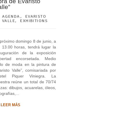
bra de Evaristo
lle”
AGENDA
,
EVARISTO
VALLE
,
EXHIBITIONS
 próximo domingo 8 de junio, a
s 13.00 horas, tendrá lugar la
auguración de la exposición
ibertad encorsetada. Medio
glo de moda en la pintura de
aristo Valle”, comisariada por
etel Piquer Viniegra. La
estra reúne un total de 70/74
ezas: dibujos, acuarelas, óleos,
ografías,...
LEER MÁS