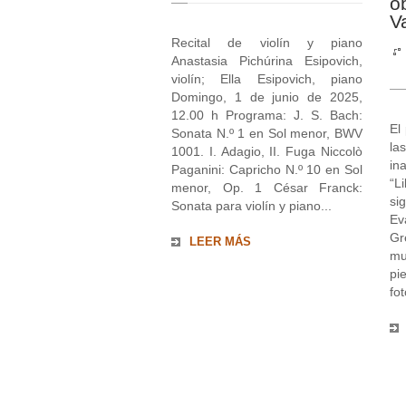
o
Va
Recital de violín y piano
Anastasia Pichúrina Esipovich,
violín; Ella Esipovich, piano
Domingo, 1 de junio de 2025,
12.00 h Programa: J. S. Bach:
El
Sonata N.º 1 en Sol menor, BWV
la
1001. I. Adagio, II. Fuga Niccolò
in
Paganini: Capricho N.º 10 en Sol
“L
menor, Op. 1 César Franck:
si
Sonata para violín y piano...
Ev
Gr
LEER MÁS
mu
pi
fot