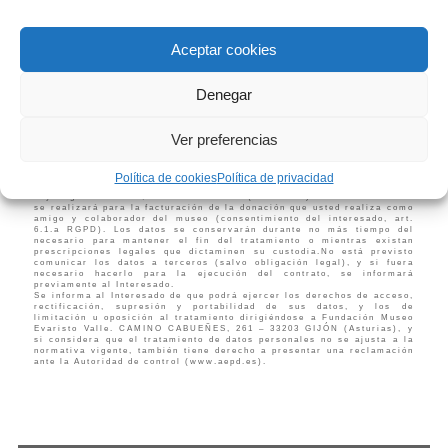
Aceptar cookies
Tu carrito está vacío.
Denegar
Volver a la tienda
Ver preferencias
PROTECCIÓN DE DATOS: Fundación Museo Evaristo Valle es el
Responsable del tratamiento de los datos personales del Interesado y
le informa de que estos datos serán tratados de conformidad con lo
Política de cookies
Política de privacidad
dispuesto en el Reglamento (UE) 2016/679, de 27 de abril (RGPD), y la
Ley Orgánica 3/2018, de 5 de diciembre (LOPDGDD). Dicho tratamiento
se realizará para la facturación de la donación que usted realiza como
amigo y colaborador del museo (consentimiento del interesado, art.
6.1.a RGPD). Los datos se conservarán durante no más tiempo del
necesario para mantener el fin del tratamiento o mientras existan
prescripciones legales que dictaminen su custodia.No está previsto
comunicar los datos a terceros (salvo obligación legal), y si fuera
necesario hacerlo para la ejecución del contrato, se informará
previamente al Interesado.
Se informa al Interesado de que podrá ejercer los derechos de acceso,
rectificación, supresión y portabilidad de sus datos, y los de
limitación u oposición al tratamiento dirigiéndose a Fundación Museo
Evaristo Valle. CAMINO CABUEÑES, 261 – 33203 GIJÓN (Asturias), y
si considera que el tratamiento de datos personales no se ajusta a la
normativa vigente, también tiene derecho a presentar una reclamación
ante la Autoridad de control (www.aepd.es).