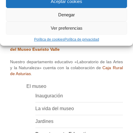
Aceptar cookies
Desde el museo estaremos encantados de trabajar juntos,
para que nuestros programas didácticos encajen dentro de
sus programaciones.a expresarnos, para analizar, para
Denegar
sorprendernos, para valorar, para emocionar, para opinar…
un lugar en el que a través del contacto con las obras de
Ver preferencias
arte y la naturaleza, vivir una experiencia única.
Política de cookies
Política de privacidad
Solicita el dossier de programas educativas 2025-2026
del Museo Evaristo Valle
Nuestro departamento educativo «Laboratorio de las Artes
y la Naturaleza» cuenta con la colaboración de
Caja Rural
de Asturias
.
El museo
Inauguración
La vida del museo
Jardines