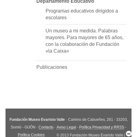
Departamento Educativo
Programas educativos dirigidos a
escolares
Un museo a mi medida. Palabras
mayores. Para mayores de 65 años,
con la colaboración de Fundación
«la Caixa»
Publicaciones
Fundación Museo Evaristo Valle
· Camino de Cabueñes, 261 - 33203,
Somió - GIJÓN ·
Contacto
·
Aviso Legal
-
Política Privacidad y RRSS
-
Política Cookies
© 2013 Fundación Museo Evaristo Valle |