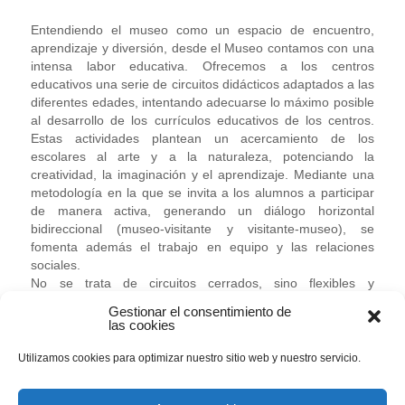
Entendiendo el museo como un espacio de encuentro,
aprendizaje y diversión, desde el Museo contamos con una
intensa labor educativa. Ofrecemos a los centros
educativos una serie de circuitos didácticos adaptados a las
diferentes edades, intentando adecuarse lo máximo posible
al desarrollo de los currículos educativos de los centros.
Estas actividades plantean un acercamiento de los
escolares al arte y a la naturaleza, potenciando la
creatividad, la imaginación y el aprendizaje. Mediante una
metodología en la que se invita a los alumnos a participar
de manera activa, generando un diálogo horizontal
bidireccional (museo-visitante y visitante-museo), se
fomenta además el trabajo en equipo y las relaciones
sociales.
No se trata de circuitos cerrados, sino flexibles y
adaptables a sus sugerencias e intereses, por lo que se
Gestionar el consentimiento de
pueden realizar los Circuitos de Arte y Naturaleza
las cookies
adaptándolos a un proyecto específico que estén
trabajando en el aula, por ejemplo, el color, el carnaval, el
Utilizamos cookies para optimizar nuestro sitio web y nuestro servicio.
medio ambiente, el contexto histórico, o a partir de una
exposición temporal de interés para el alumnado.