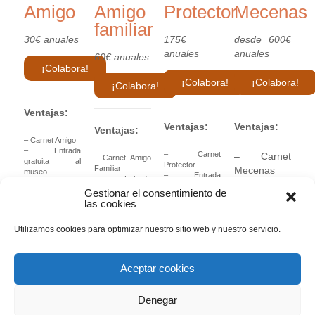
Amigo
Amigo
Protector
Mecenas
familiar
30€ anuales
175€
desde 600€
anuales
anuales
60€ anuales
¡Colabora!
¡Colabora!
¡Colabora!
¡Colabora!
Ventajas:
Ventajas:
Ventajas:
Ventajas:
– Carnet Amigo
– Entrada
– Carnet
– Carnet
– Carnet Amigo
gratuita al
Protector
Familiar
Mecenas
museo
– Entrada
– Entrada
– 50% dto. en
– Entrada
Gratuita para
Gratuita para
Gestionar el consentimiento de
visitas guiadas
familiares y
Gratuita
familiares de
las cookies
– Newsletter
acompañantes
primer grado
para
actividades
– 50% dto. en
– 50% dto. en
– Beneficios
familiares y
visitas guiadas
Utilizamos cookies para optimizar nuestro sitio web y nuestro servicio.
visitas guiadas
Fiscales*
– Newsletter
acompañantes
– Newsletter
actividades
actividades
– 50% dto.
– 20% dto. en
– 10% dto. en
Aceptar cookies
en visitas
publicaciones
publicaciones
del museo
guiadas
del museo
– 10% dto. en
– Beneficios
– Newsletter
Denegar
conciertos y
Fiscales*
actividades
talleres**