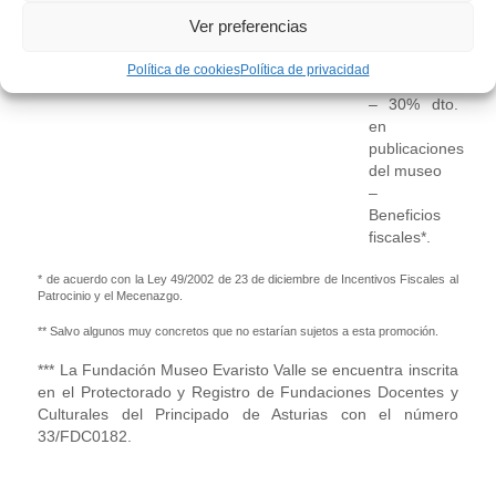
– Beneficios
– 10% dto.
Ver preferencias
Fiscales*
en
conciertos y
Política de cookies
Política de privacidad
talleres**
– 30% dto.
en
publicaciones
del museo
–
Beneficios
fiscales*.
* de acuerdo con la Ley 49/2002 de 23 de diciembre de Incentivos Fiscales al
Patrocinio y el Mecenazgo.
** Salvo algunos muy concretos que no estarían sujetos a esta promoción.
*** La Fundación Museo Evaristo Valle se encuentra inscrita
en el Protectorado y Registro de Fundaciones Docentes y
Culturales del Principado de Asturias con el número
33/FDC0182.