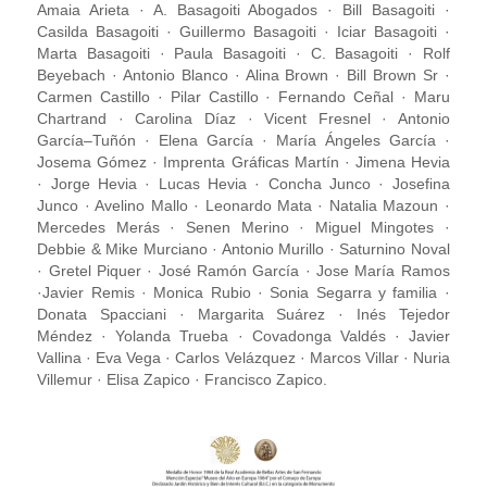
Amaia Arieta · A. Basagoiti Abogados · Bill Basagoiti ·
Casilda Basagoiti · Guillermo Basagoiti · Iciar Basagoiti ·
Marta Basagoiti · Paula Basagoiti · C. Basagoiti · Rolf
Beyebach · Antonio Blanco · Alina Brown · Bill Brown Sr ·
Carmen Castillo · Pilar Castillo · Fernando Ceñal · Maru
Chartrand · Carolina Díaz · Vicent Fresnel · Antonio
García–Tuñón · Elena García · María Ángeles García ·
Josema Gómez · Imprenta Gráficas Martín · Jimena Hevia
· Jorge Hevia · Lucas Hevia · Concha Junco · Josefina
Junco · Avelino Mallo · Leonardo Mata · Natalia Mazoun ·
Mercedes Merás · Senen Merino · Miguel Mingotes ·
Debbie & Mike Murciano · Antonio Murillo · Saturnino Noval
· Gretel Piquer · José Ramón García · Jose María Ramos
·Javier Remis · Monica Rubio · Sonia Segarra y familia ·
Donata Spacciani · Margarita Suárez · Inés Tejedor
Méndez · Yolanda Trueba · Covadonga Valdés · Javier
Vallina · Eva Vega · Carlos Velázquez · Marcos Villar · Nuria
Villemur · Elisa Zapico · Francisco Zapico.