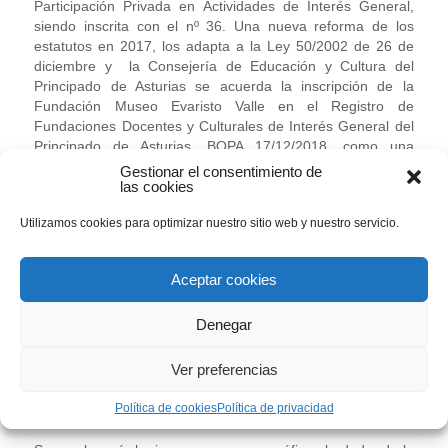
Participación Privada en Actividades de Interés General,
siendo inscrita con el nº 36. Una nueva reforma de los
estatutos en 2017, los adapta a la Ley 50/2002 de 26 de
diciembre y la Consejería de Educación y Cultura del
Principado de Asturias se acuerda la inscripción de la
Fundación Museo Evaristo Valle en el Registro de
Fundaciones Docentes y Culturales de Interés General del
Principado de Asturias, BOPA 17/12/2018, como una
fundación de interés general, calificándola como cultural,
Gestionar el consentimiento de
las cookies
con el número de fundación 33/FDC0182.
Utilizamos cookies para optimizar nuestro sitio web y nuestro servicio.
El Museo Evaristo Valle, constituído en 1981 como
Fundación Cultural, es fruto del cariño y la generosidad de
María Rodríguez del Valle -sobrina del pintor- quien desde
Aceptar cookies
su muerte en 1951 atesoró con admirable celo obras,
objetos personales y documentos del artista que hoy
Denegar
integran los fondos del museo, a los que unió una dotación
y su residencia con dos edificios en Somió, Gijón: uno de
ellos construido expresamente para museo en 1971, el
Ver preferencias
otro, un antiguo palacete de finales de siglo XIX, reformado
en 1942 y adaptado posteriormente a los nuevos fines.
Política de cookies
Política de privacidad