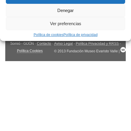
Denegar
Ver preferencias
Política de cookies
Política de privacidad
Fundación Museo Evaristo Valle
· Camino de Cabueñes, 261 - 33203,
Somió - GIJÓN ·
Contacto
·
Aviso Legal
-
Política Privacidad y RRSS
-
Política Cookies
© 2013 Fundación Museo Evaristo Valle |