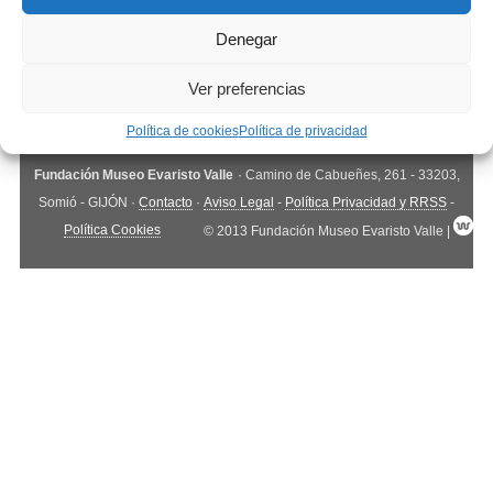
Denegar
Ver preferencias
Política de cookies
Política de privacidad
Fundación Museo Evaristo Valle
· Camino de Cabueñes, 261 - 33203,
Somió - GIJÓN ·
Contacto
·
Aviso Legal
-
Política Privacidad y RRSS
-
Política Cookies
© 2013 Fundación Museo Evaristo Valle |