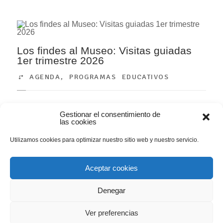
Los findes al Museo: Visitas guiadas
1er trimestre 2026
AGENDA
,
PROGRAMAS EDUCATIVOS
Con el inicio del año y el retorno a las rutinas, la Fundación
Gestionar el consentimiento de
las cookies
Museo Evaristo Valle propone diferentes actividades para
disfrutar del Museo, continuando la dinámica de “Los findes
Utilizamos cookies para optimizar nuestro sitio web y nuestro servicio.
al Museo” y poniendo el acento en el 75 aniversario del
fallecimiento del pintor. En la imágen: José Luis Posada...
Aceptar cookies
LEER MÁS
Denegar
Ver preferencias