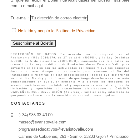
Si quieres recibir el Boletín de Actividades del Museo inscríbete
con tu e-mail aquí.
Tu e-mail:
He leído y acepto la Política de Privacidad
PROTECCIÓN DE DATOS: De acuerdo con lo dispuesto en el
Reglamento (UE) 2016/679, de 27 de abril (RGPD), y la Ley Orgánica
3/2018, de 5 de diciembre (LOPDGDD), consiento que mis datos se
traten bajo la responsabilidad de Fundación Museo Evaristo Valle para
enviarme el boletín con las actividades del museo y que los conserve
durante no más tiempo del necesario para mantener el fin del
tratamiento o mientras existan prescripciones legales que dictaminen
su custodia. Me doy por informado de que tengo derecho a revocar este
consentimiento en cualquier momento y a ejercer los derechos de
acceso, rectificación, portabilidad y supresión de mis datos, y los de
limitación y oposición al tratamiento dirigiéndome a CAMINO
CABUEÑES, 261 - 33203 GIJÓN (Asturias). También estoy informado de
que puedo reclamar ante la autoridad de control a www.aepd.es.
CONTACTANOS
(+34) 985 33 40 00
museo@evaristovalle.com
programaseducativos@evaristovalle.com
Camino de Cabueñes, 261 - Somió, 33203 Gijón / Principado