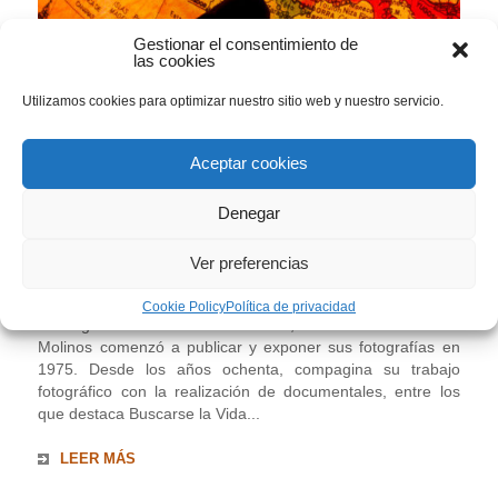
Gestionar el consentimiento de
las cookies
Utilizamos cookies para optimizar nuestro sitio web y nuestro servicio.
D. 12/10/2025, 13.00 h // Inauguración
de “Guzmán y alrededores”, del
Aceptar cookies
fotógrafo Roberto Molinos
AGENDA
,
ARTE CONTEMPORÁNEO
,
Denegar
EXHIBITIONS
Ver preferencias
Roberto Molinos Guzmán y alrededores Inauguración:
Cookie Policy
Política de privacidad
domingo 12 de octubre de 2025, 13.00 horas Roberto
Molinos comenzó a publicar y exponer sus fotografías en
1975. Desde los años ochenta, compagina su trabajo
fotográfico con la realización de documentales, entre los
que destaca Buscarse la Vida...
LEER MÁS