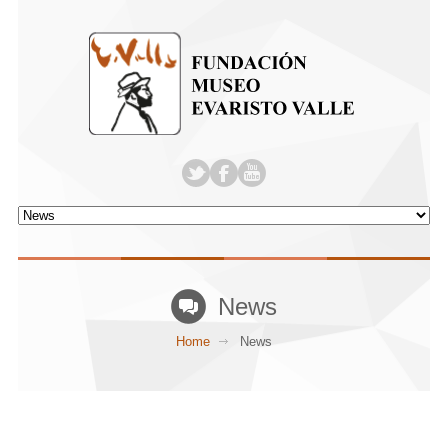
News
Home
News