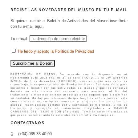
RECIBE LAS NOVEDADES DEL MUSEO EN TU E-MAIL
Si quieres recibir el Boletín de Actividades del Museo inscríbete
con tu e-mail aquí.
Tu e-mail:
He leído y acepto la Política de Privacidad
PROTECCIÓN DE DATOS: De acuerdo con lo dispuesto en el
Reglamento (UE) 2016/679, de 27 de abril (RGPD), y la Ley Orgánica
3/2018, de 5 de diciembre (LOPDGDD), consiento que mis datos se
traten bajo la responsabilidad de Fundación Museo Evaristo Valle para
enviarme el boletín con las actividades del museo y que los conserve
durante no más tiempo del necesario para mantener el fin del
tratamiento o mientras existan prescripciones legales que dictaminen
su custodia. Me doy por informado de que tengo derecho a revocar este
consentimiento en cualquier momento y a ejercer los derechos de
acceso, rectificación, portabilidad y supresión de mis datos, y los de
limitación y oposición al tratamiento dirigiéndome a CAMINO
CABUEÑES, 261 - 33203 GIJÓN (Asturias). También estoy informado de
que puedo reclamar ante la autoridad de control a www.aepd.es.
CONTACTANOS
(+34) 985 33 40 00