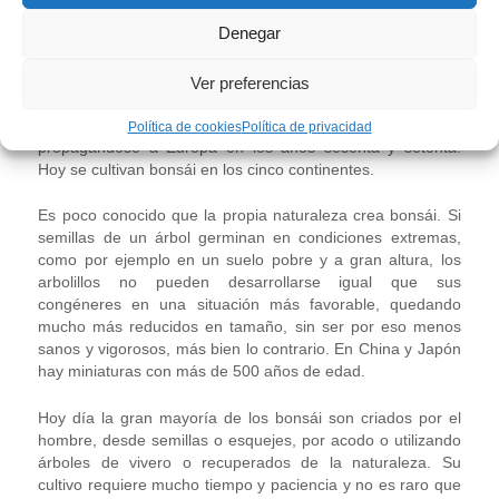
después de la Segunda Guerra Mundial, cuando soldados
Denegar
americanos de ocupación descubrieron en Japón estas
miniaturas y llevaron ejemplares a Norteamérica,
comenzando allí su cultivo, primeramente por japoneses
Ver preferencias
afincados en las costas de California, posteriormente este
arte encontró sus adeptos también entre los nativos,
Política de cookies
Política de privacidad
propagándose a Europa en los años sesenta y setenta.
Hoy se cultivan bonsái en los cinco continentes.
Es poco conocido que la propia naturaleza crea bonsái. Si
semillas de un árbol germinan en condiciones extremas,
como por ejemplo en un suelo pobre y a gran altura, los
arbolillos no pueden desarrollarse igual que sus
congéneres en una situación más favorable, quedando
mucho más reducidos en tamaño, sin ser por eso menos
sanos y vigorosos, más bien lo contrario. En China y Japón
hay miniaturas con más de 500 años de edad.
Hoy día la gran mayoría de los bonsái son criados por el
hombre, desde semillas o esquejes, por acodo o utilizando
árboles de vivero o recuperados de la naturaleza. Su
cultivo requiere mucho tiempo y paciencia y no es raro que