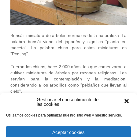
Bonsái: miniatura de árboles normales de la naturaleza. La
palabra bonsái viene del japonés y significa “planta en
maceta”. La palabra china para estas miniaturas es
“Penjing”.
Fueron los chinos, hace 2.000 años, los que comenzaron a
cultivar miniaturas de árboles por razones religiosas. Les
servían para la contemplación y la meditación,
considerando a los arbolillos como “peldaños que llevan al
cielo”.
Gestionar el consentimiento de
las cookies
Hace 1.000 años monjes budistas introdujeron los
pequeños árboles en Japón, donde su cultivo tomó gran
Utilizamos cookies para optimizar nuestro sitio web y nuestro servicio.
auge en los siglos siguientes, sobre todo en la corte.
Se vieron los primeros bonsái en Europa en la Exposición
Universal de París de 1887, pero enseguida cayeron
Aceptar cookies
nuevamente en el olvido. Reaparecieron en occidente solo