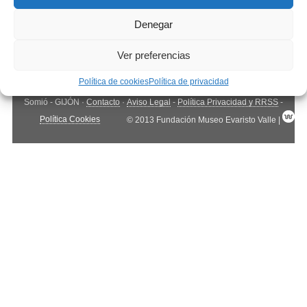
Denegar
Ver preferencias
Política de cookies
Política de privacidad
Fundación Museo Evaristo Valle
· Camino de Cabueñes, 261 - 33203,
Somió - GIJÓN ·
Contacto
·
Aviso Legal
-
Política Privacidad y RRSS
-
Política Cookies
© 2013 Fundación Museo Evaristo Valle |