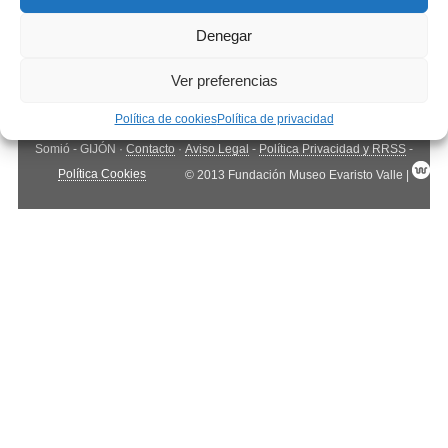
Denegar
Ver preferencias
Política de cookies
Política de privacidad
Fundación Museo Evaristo Valle
· Camino de Cabueñes, 261 - 33203,
Somió - GIJÓN ·
Contacto
·
Aviso Legal
-
Política Privacidad y RRSS
-
Política Cookies
© 2013 Fundación Museo Evaristo Valle |