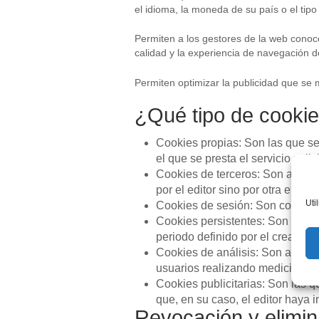
el idioma, la moneda de su país o el tipo
Permiten a los gestores de la web conocer
calidad y la experiencia de navegación d
Permiten optimizar la publicidad que se 
¿Qué tipo de cookie
Cookies propias: Son las que se
el que se presta el servicio solic
Cookies de terceros: Son aquell
por el editor sino por otra entid
Uti
Cookies de sesión: Son cookies
Cookies persistentes: Son aquel
periodo definido por el creador
Cookies de análisis: Son aquella
usuarios realizando mediciones y 
Cookies publicitarias: Son las q
que, en su caso, el editor haya i
Revocación y elimin