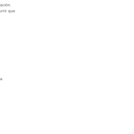
ación.
rrir que
 a