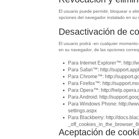
El usuario puede permitir, bloquear o eli
opciones del navegador instalado en su 
Desactivación de c
El usuario podrá -en cualquier momento-
en su navegador, de las opciones corres
Para Internet Explorer™: http:/
Para Safari™: http://support.ap
Para Chrome™: http://support.
Para Firefox™: http://support.moz
Para Opera™: http://help.opera
Para Android: http://support.go
Para Windows Phone: http://ww
settings.aspx
Para Blackberry: http://docs.bl
_off_cookies_in_the_browser_
Aceptación de cook