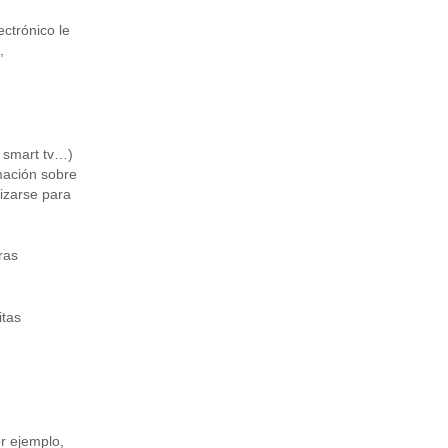
ctrónico le
,
, smart tv…)
mación sobre
izarse para
ras
itas
r ejemplo,