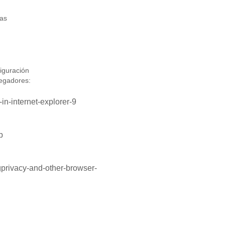
las
iguración
vegadores:
n-internet-explorer-9
b
rivacy-and-other-browser-