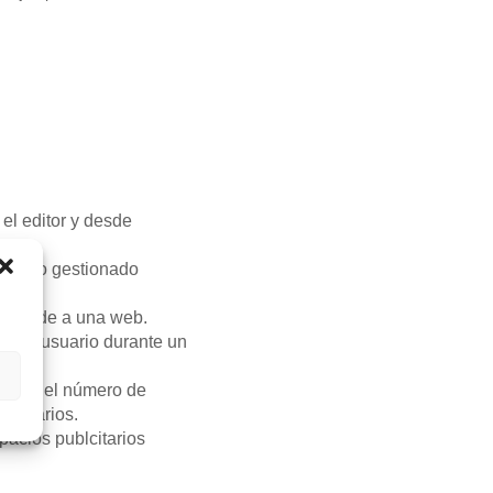
el editor y desde
inio no gestionado
o accede a una web.
o del usuario durante un
.
ificar el número de
s usuarios.
pacios publcitarios