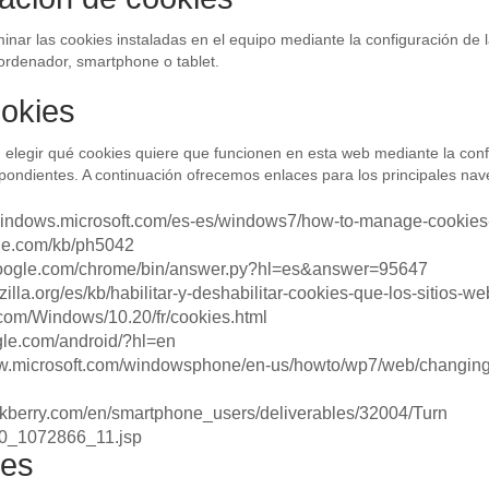
minar las cookies instaladas en el equipo mediante la configuración de 
ordenador, smartphone o tablet.
ookies
 elegir qué cookies quiere que funcionen en esta web mediante la conf
pondientes. A continuación ofrecemos enlaces para los principales na
/windows.microsoft.com/es-es/windows7/how-to-manage-cookies-i
ple.com/kb/ph5042
google.com/chrome/bin/answer.py?hl=es&answer=95647
illa.org/es/kb/habilitar-y-deshabilitar-cookies-que-los-sitios-we
.com/Windows/10.20/fr/cookies.html
ogle.com/android/?hl=en
w.microsoft.com/windowsphone/en-us/howto/wp7/web/changingp
ackberry.com/en/smartphone_users/deliverables/32004/Turn
60_1072866_11.jsp
ies