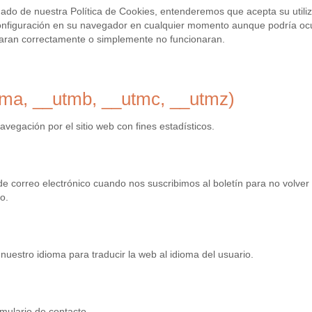
mado de nuestra Política de Cookies, entenderemos que acepta su utiliz
nfiguración en su navegador en cualquier momento aunque podría ocu
onaran correctamente o simplemente no funcionaran.
tma, __utmb, __utmc, __utmz)
vegación por el sitio web con fines estadísticos.
e correo electrónico cuando nos suscribimos al boletín para no volver
o.
uestro idioma para traducir la web al idioma del usuario.
rmulario de contacto.