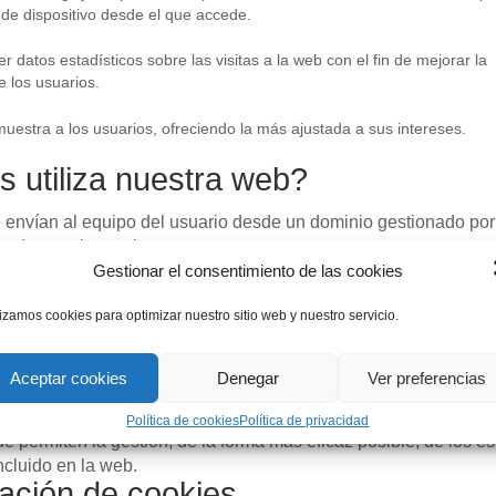
 de dispositivo desde el que accede.
 datos estadísticos sobre las visitas a la web con el fin de mejorar la
e los usuarios.
muestra a los usuarios, ofreciendo la más ajustada a sus intereses.
s utiliza nuestra web?
 envían al equipo del usuario desde un dominio gestionado por 
itado por el usuario.
Gestionar el consentimiento de las cookies
as que se envían al equipo del usuario desde un equipo o dom
ad que trata los datos obtenidos a través de las Cookies.
lizamos cookies para optimizar nuestro sitio web y nuestro servicio.
 diseñadas para recabar y almacenar datos mientras el usuari
las en que los datos almacenados permanecen en el dispositiv
 de la cookie que puede ir desde unos minutos hasta varios años
Aceptar cookies
Denegar
Ver preferencias
s que, bien tratadas por nosotros o por terceros, permiten cuant
análisi estadísticos de la utilización de la web por parte de lo
Política de cookies
Política de privacidad
ue permiten la gestión, de la forma más eficaz posible, de los es
ncluido en la web.
ación de cookies