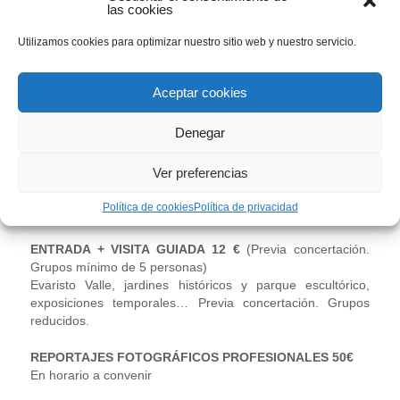
las cookies
GENERAL 7€
Utilizamos cookies para optimizar nuestro sitio web y nuestro servicio.
REDUCIDA 4€
Estudiantes, jubilados, mayores de 65 años y grupos
Aceptar cookies
GRATUITA
Denegar
Los martes todos los públicos, niños menores de 12 años
acompañados por un adulto todos los días,
Gijón Card
y
Ver preferencias
colaboradores.
Política de cookies
Política de privacidad
PROGRAMAS EDUCATIVOS Desde 3€
ENTRADA + VISITA GUIADA
12 €
(Previa concertación.
Grupos mínimo de 5 personas)
Evaristo Valle, jardines históricos y parque escultórico,
exposiciones temporales… Previa concertación. Grupos
reducidos.
REPORTAJES FOTOGRÁFICOS PROFESIONALES 50€
En horario a convenir