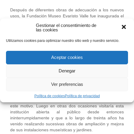
Después de diferentes obras de adecuación a los nuevos
usos, la Fundación Museo Evaristo Valle fue inaugurada el
5 de Marzo de 1983 por el entonces Ministro de Cultura,
Gestionar el consentimiento de
Excmo. Sr. Javier Solana Madariaga, el Director General de
las cookies
Bellas Artes, Don Manuel Fernández Miranda, directores de
los museos Nacional del Prado y Arte Contemporáneo de
Utilizamos cookies para optimizar nuestro sitio web y nuestro servicio.
Madrid, presidente y consejeros del Gobierno del
Principado de Asturias, otras autoridades y el propio
Aceptar cookies
Lafuente Ferrari, prestigioso historiador y primer biógrafo
de Evaristo Valle, quien lo calificaría como “
Uno de los
mejores museos monográficos de Europa
” (El Comercio,
Denegar
05/03/83).
Ver preferencias
Fue visitado por S. A. R. El Príncipe de Asturias, su
Presidente de Honor, el 9 de octubre de 1983, en la
Política de cookies
Política de privacidad
primera visita que de carácter privado realizó a Gijón con
este motivo. Luego en otras dos ocasiones visitaría esta
institución abierta al público desde entonces
ininterrumpidamente y que a lo largo de treinta años ha
venido realizando sucesivas obras de ampliación y mejora
de sus instalaciones museísticas y jardines.