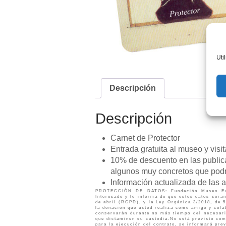
Uti
Descripción
Descripción
Carnet de Protector
Entrada gratuita al museo y visi
10% de descuento en las publica
algunos muy concretos que podr
Información actualizada de las 
PROTECCIÓN DE DATOS: Fundación Museo Eva
Interesado y le informa de que estos datos sera
de abril (RGPD), y la Ley Orgánica 3/2018, de 
la donación que usted realiza como amigo y col
conservarán durante no más tiempo del necesar
que dictaminen su custodia.No está previsto com
para la ejecución del contrato, se informará pre