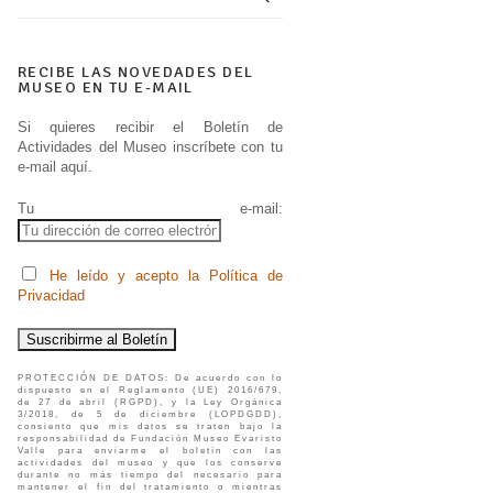
RECIBE LAS NOVEDADES DEL
MUSEO EN TU E-MAIL
Si quieres recibir el Boletín de
Actividades del Museo inscríbete con tu
e-mail aquí.
Tu e-mail:
He leído y acepto la Política de
Privacidad
PROTECCIÓN DE DATOS: De acuerdo con lo
dispuesto en el Reglamento (UE) 2016/679,
de 27 de abril (RGPD), y la Ley Orgánica
3/2018, de 5 de diciembre (LOPDGDD),
consiento que mis datos se traten bajo la
responsabilidad de Fundación Museo Evaristo
Valle para enviarme el boletín con las
actividades del museo y que los conserve
durante no más tiempo del necesario para
mantener el fin del tratamiento o mientras