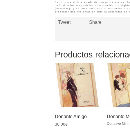
Se informa al Interesado de que podrá ejercer lo
de limitación u oposición al tratamiento diri
(Asturias), y si considera que el tratamiento d
presentar una reclamación ante la Autoridad de 
Tweet
Share
Productos relacion
Donante Amigo
Donante M
Donativo Míni
30,00
€