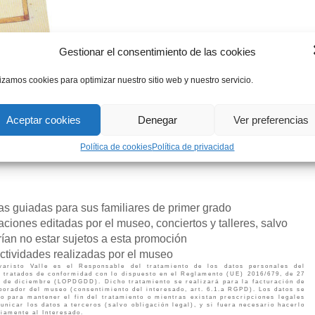
Gestionar el consentimiento de las cookies
lizamos cookies para optimizar nuestro sitio web y nuestro servicio.
Aceptar cookies
Denegar
Ver preferencias
Política de cookies
Política de privacidad
tas guiadas para sus familiares de primer grado
ciones editadas por el museo, conciertos y talleres, salvo
ían no estar sujetos a esta promoción
actividades realizadas por el museo
risto Valle es el Responsable del tratamiento de los datos personales del
́n tratados de conformidad con lo dispuesto en el Reglamento (UE) 2016/679, de 27
5 de diciembre (LOPDGDD). Dicho tratamiento se realizará para la facturación de
aborador del museo (consentimiento del interesado, art. 6.1.a RGPD). Los datos se
io para mantener el fin del tratamiento o mientras existan prescripciones legales
unicar los datos a terceros (salvo obligación legal), y si fuera necesario hacerlo
viamente al Interesado.