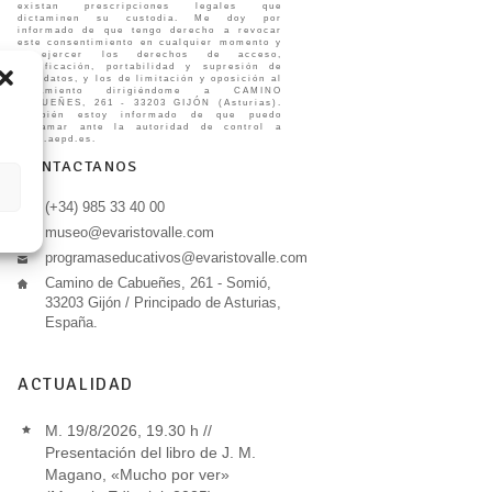
existan prescripciones legales que
dictaminen su custodia. Me doy por
informado de que tengo derecho a revocar
este consentimiento en cualquier momento y
a ejercer los derechos de acceso,
rectificación, portabilidad y supresión de
mis datos, y los de limitación y oposición al
tratamiento dirigiéndome a CAMINO
CABUEÑES, 261 - 33203 GIJÓN (Asturias).
También estoy informado de que puedo
reclamar ante la autoridad de control a
www.aepd.es.
CONTACTANOS
(+34) 985 33 40 00
museo@evaristovalle.com
programaseducativos@evaristovalle.com
Camino de Cabueñes, 261 - Somió,
33203 Gijón / Principado de Asturias,
España.
ACTUALIDAD
M. 19/8/2026, 19.30 h //
Presentación del libro de J. M.
Magano, «Mucho por ver»