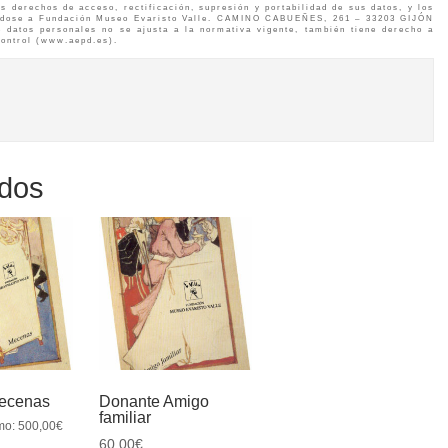
s derechos de acceso, rectificación, supresión y portabilidad de sus datos, y los
giéndose a Fundación Museo Evaristo Valle. CAMINO CABUEÑES, 261 – 33203 GIJÓN
e datos personales no se ajusta a la normativa vigente, también tiene derecho a
control (www.aepd.es).
ados
ecenas
Donante Amigo
familiar
mo:
500,00
€
60,00
€