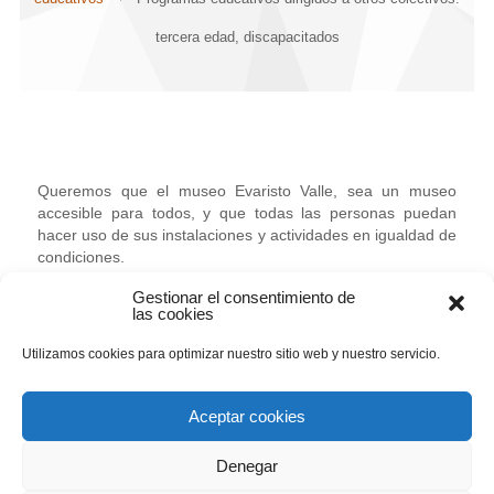
tercera edad, discapacitados
Queremos que el museo Evaristo Valle, sea un museo
accesible para todos, y que todas las personas puedan
hacer uso de sus instalaciones y actividades en igualdad de
condiciones.
Gestionar el consentimiento de
Por este motivo, desde el departamento educativo hemos
las cookies
trabajado dentro de nuestras posibilidades para adaptar
nuestras visitas y actividades a todo tipo de público,
Utilizamos cookies para optimizar nuestro sitio web y nuestro servicio.
incluyendo aquellas personas con algún tipo de
discapacidad, ya sea física o intelectual, y otros colectivos
como grupos de tercera edad u otros en riesgo de
Aceptar cookies
exclusión social por condicionantes sociales o culturales.
Denegar
En este marco, estamos elaborando un proyecto para