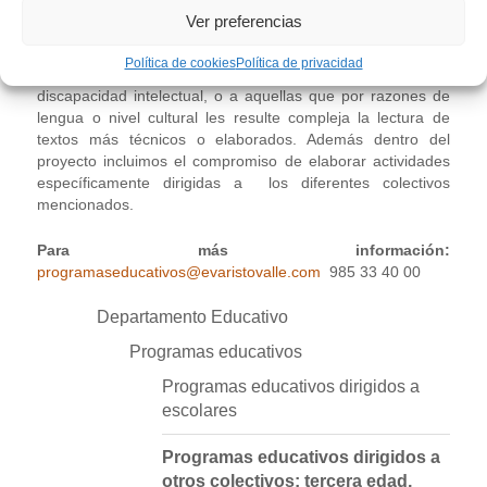
hacer más accesible el Museo Evaristo Valle, que incluye la
Ver preferencias
adaptación de las visitas y la elaboración de algunos
materiales como los folletos con textos de “lectura fácil”
Política de cookies
Política de privacidad
siguiendo las directrices europeas, dirigidos a personas con
discapacidad intelectual, o a aquellas que por razones de
lengua o nivel cultural les resulte compleja la lectura de
textos más técnicos o elaborados. Además dentro del
proyecto incluimos el compromiso de elaborar actividades
específicamente dirigidas a los diferentes colectivos
mencionados.
Para más información:
programaseducativos@evaristovalle.com
985 33 40 00
Departamento Educativo
Programas educativos
Programas educativos dirigidos a
escolares
Programas educativos dirigidos a
otros colectivos: tercera edad,