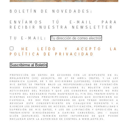
BOLETÍN DE NOVEDADES:
ENVÍAMOS TÚ E-MAIL PARA
RECIBIR NUESTRA NEWSLETTER
TU E-MAIL:
HE LEÍDO Y ACEPTO LA
POLÍTICA DE PRIVACIDAD
PROTECCIÓN DE DATOS: DE ACUERDO CON LO DISPUESTO EN EL
REGLAMENTO (UE) 2016/679, DE 27 DE ABRIL (RGPD), Y LA LEY
ORGÁNICA 3/2018, DE 5 DE DICIEMBRE (LOPDGDD), CONSIENTO QUE
MIS DATOS SE TRATEN BAJO LA RESPONSABILIDAD DE FUNDACIÓN
MUSEO EVARISTO VALLE PARA ENVIARME EL BOLETÍN CON LAS
ACTIVIDADES DEL MUSEO Y QUE LOS CONSERVE DURANTE NO MÁS
TIEMPO DEL NECESARIO PARA MANTENER EL FIN DEL TRATAMIENTO O
MIENTRAS EXISTAN PRESCRIPCIONES LEGALES QUE DICTAMINEN SU
CUSTODIA. ME DOY POR INFORMADO DE QUE TENGO DERECHO A
REVOCAR ESTE CONSENTIMIENTO EN CUALQUIER MOMENTO Y A
EJERCER LOS DERECHOS DE ACCESO, RECTIFICACIÓN, PORTABILIDAD Y
SUPRESIÓN DE MIS DATOS, Y LOS DE LIMITACIÓN Y OPOSICIÓN AL
TRATAMIENTO DIRIGIÉNDOME A CAMINO CABUEÑES, 261 – 33203
GIJÓN (ASTURIAS). TAMBIÉN ESTOY INFORMADO DE QUE PUEDO
RECLAMAR ANTE LA AUTORIDAD DE CONTROL A WWW.AEPD.ES.