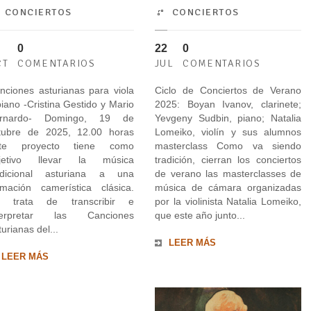
CONCIERTOS
CONCIERTOS
0
22
0
CT
COMENTARIOS
JUL
COMENTARIOS
nciones asturianas para viola
Ciclo de Conciertos de Verano
piano -Cristina Gestido y Mario
2025: Boyan Ivanov, clarinete;
rnardo- Domingo, 19 de
Yevgeny Sudbin, piano; Natalia
tubre de 2025, 12.00 horas
Lomeiko, violín y sus alumnos
te proyecto tiene como
masterclass Como va siendo
jetivo llevar la música
tradición, cierran los conciertos
adicional asturiana a una
de verano las masterclasses de
rmación camerística clásica.
música de cámara organizadas
 trata de transcribir e
por la violinista Natalia Lomeiko,
terpretar las Canciones
que este año junto...
urianas del...
LEER MÁS
LEER MÁS