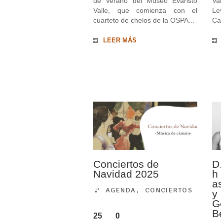
de Verano del Museo Evaristo
Va
Valle, que comienza con el
Le
cuarteto de chelos de la OSPA...
Can
LEER MÁS
Conciertos de
D
Navidad 2025
h
a
AGENDA
,
CONCIERTOS
y
G
B
25
0