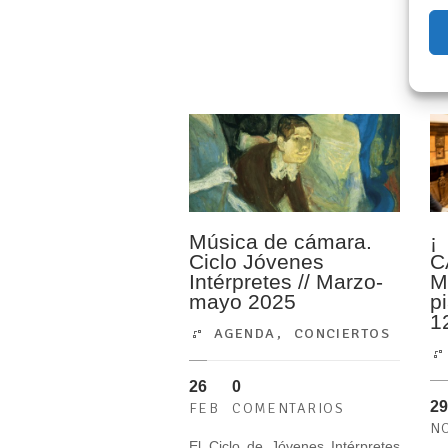
Música de cámara.
¡
Ciclo Jóvenes
C
Intérpretes // Marzo-
M
mayo 2025
p
1
AGENDA
,
CONCIERTOS
26
0
29
FEB
COMENTARIOS
N
El Ciclo de Jóvenes Intérpretes