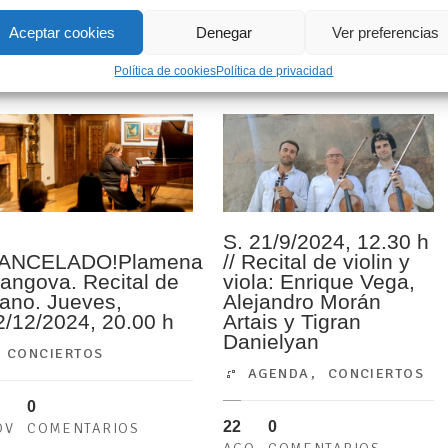
Sonata para violín y piano...
Aceptar cookies
Denegar
Ver preferencias
LEER MÁS
Política de cookies
Política de privacidad
S. 21/9/2024, 12.30 h
ANCELADO!Plamena
// Recital de violin y
angova. Recital de
viola: Enrique Vega,
iano. Jueves,
Alejandro Morán
2/12/2024, 20.00 h
Artais y Tigran
Danielyan
CONCIERTOS
AGENDA
,
CONCIERTOS
0
22
0
OV
COMENTARIOS
AGO
COMENTARIOS