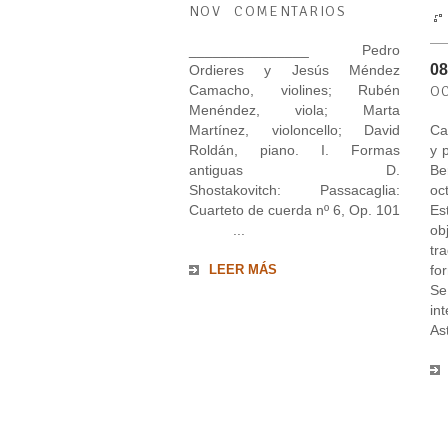
NOV
COMENTARIOS
_______________ Pedro
08
Ordieres y Jesús Méndez
Camacho, violines; Rubén
O
Menéndez, viola; Marta
Martínez, violoncello; David
Ca
Roldán, piano. I. Formas
y 
antiguas D.
Be
Shostakovitch: Passacaglia:
oc
Cuarteto de cuerda nº 6, Op. 101
Es
...
ob
tr
fo
LEER MÁS
Se
in
Ast