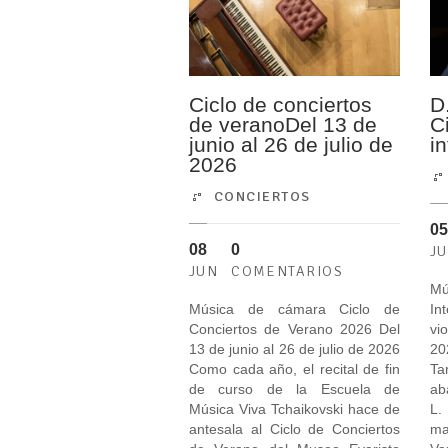
Ciclo de conciertos
D
de veranoDel 13 de
C
junio al 26 de julio de
i
2026
CONCIERTOS
05
08
0
J
JUN
COMENTARIOS
Mú
Música de cámara Ciclo de
In
Conciertos de Verano 2026 Del
vi
13 de junio al 26 de julio de 2026
20
Como cada año, el recital de fin
T
de curso de la Escuela de
ab
Música Viva Tchaikovski hace de
L.
antesala al Ciclo de Conciertos
ma