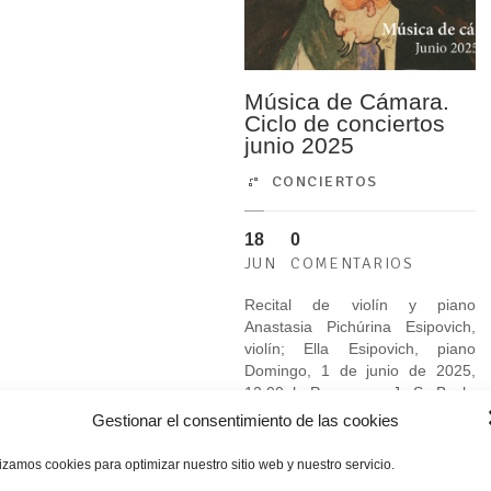
Música de Cámara.
Ciclo de conciertos
junio 2025
CONCIERTOS
18
0
JUN
COMENTARIOS
Recital de violín y piano
Anastasia Pichúrina Esipovich,
violín; Ella Esipovich, piano
Domingo, 1 de junio de 2025,
12.00 h Programa: J. S. Bach:
Sonata N.º 1 en Sol menor, BWV
Gestionar el consentimiento de las cookies
1001. I. Adagio, II. Fuga Niccolò
Paganini: Capricho N.º 10 en Sol
lizamos cookies para optimizar nuestro sitio web y nuestro servicio.
menor, Op. 1 César Franck: