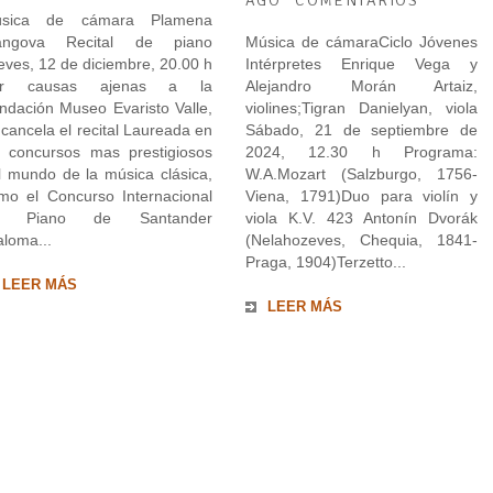
sica de cámara Plamena
ngova Recital de piano
Música de cámaraCiclo Jóvenes
eves, 12 de diciembre, 20.00 h
Intérpretes Enrique Vega y
or causas ajenas a la
Alejandro Morán Artaiz,
ndación Museo Evaristo Valle,
violines;Tigran Danielyan, viola
 cancela el recital Laureada en
Sábado, 21 de septiembre de
s concursos mas prestigiosos
2024, 12.30 h Programa:
l mundo de la música clásica,
W.A.Mozart (Salzburgo, 1756-
mo el Concurso Internacional
Viena, 1791)Duo para violín y
e Piano de Santander
viola K.V. 423 Antonín Dvorák
aloma...
(Nelahozeves, Chequia, 1841-
Praga, 1904)Terzetto...
LEER MÁS
LEER MÁS