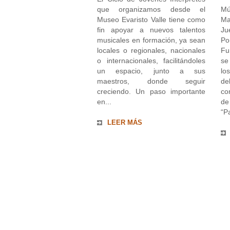
que organizamos desde el
Mú
Museo Evaristo Valle tiene como
Ma
fin apoyar a nuevos talentos
Ju
musicales en formación, ya sean
P
locales o regionales, nacionales
Fu
o internacionales, facilitándoles
se
un espacio, junto a sus
lo
maestros, donde seguir
de
creciendo. Un paso importante
co
en...
d
“P
LEER MÁS