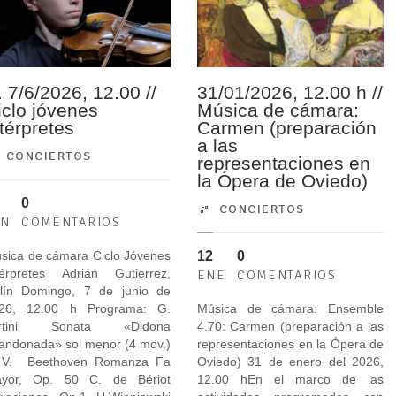
. 7/6/2026, 12.00 //
31/01/2026, 12.00 h //
iclo jóvenes
Música de cámara:
ntérpretes
Carmen (preparación
a las
CONCIERTOS
representaciones en
la Ópera de Oviedo)
0
CONCIERTOS
UN
COMENTARIOS
12
0
sica de cámara Ciclo Jóvenes
térpretes Adrián Gutierrez,
ENE
COMENTARIOS
olín Domingo, 7 de junio de
26, 12.00 h Programa: G.
Música de cámara: Ensemble
artini Sonata «Didona
4.70: Carmen (preparación a las
andonada» sol menor (4 mov.)
representaciones en la Ópera de
 V. Beethoven Romanza Fa
Oviedo) 31 de enero del 2026,
yor, Op. 50 C. de Bériot
12.00 hEn el marco de las