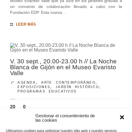
Museo Evaristo Valle que ya luce en los jardines gracias a
un convenio de colaboración llevado a cabo con la
Fundación EDP. Esta nueva...
LEER MÁS
V. 30 sept., 20.00-23.00 h // La Noche
Blanca de Gijón en el Museo Evaristo
Valle
AGENDA
,
ARTE CONTEMPORÁNEO
,
EXPOSICIONES
,
JARDÍN HISTÓRICO
,
PROGRAMAS EDUCATIVOS
20
0
SEP
COMENTARIOS
Gestionar el consentimiento de
las cookies
El próximo 30 de septiembre de 2022, entre las 20.00 y las
23.00 h, y en colaboración con la Fundación Municipal de
Utilizamos cookies para optimizar nuestro sitio web y nuestro servicio.