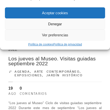
Cultura, Educación y Universidad Popular de Gijón/Xixón, el
Museo Evaristo Valle participa en la celebración de La
Aceptar cookies
Noche Blanca, que viene a sumarse a la intensa actividad
expositiva,...
Denegar
LEER MÁS
Ver preferencias
Política de cookies
Política de privacidad
Los jueves al Museo. Visitas guiadas
septiembre 2022
AGENDA
,
ARTE CONTEMPORÁNEO
,
EXPOSICIONES
,
JARDÍN HISTÓRICO
19
0
AGO
COMENTARIOS
“Los jueves al Museo” Ciclo de visitas guiadas septiembre
2022 Durante este mes de septiembre “Los jueves al