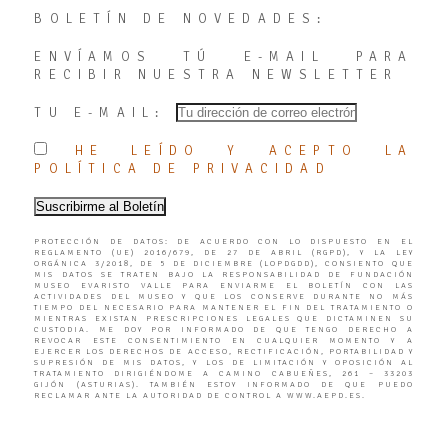
BOLETÍN DE NOVEDADES:
ENVÍAMOS TÚ E-MAIL PARA
RECIBIR NUESTRA NEWSLETTER
TU E-MAIL:
HE LEÍDO Y ACEPTO LA
POLÍTICA DE PRIVACIDAD
PROTECCIÓN DE DATOS: DE ACUERDO CON LO DISPUESTO EN EL
REGLAMENTO (UE) 2016/679, DE 27 DE ABRIL (RGPD), Y LA LEY
ORGÁNICA 3/2018, DE 5 DE DICIEMBRE (LOPDGDD), CONSIENTO QUE
MIS DATOS SE TRATEN BAJO LA RESPONSABILIDAD DE FUNDACIÓN
MUSEO EVARISTO VALLE PARA ENVIARME EL BOLETÍN CON LAS
ACTIVIDADES DEL MUSEO Y QUE LOS CONSERVE DURANTE NO MÁS
TIEMPO DEL NECESARIO PARA MANTENER EL FIN DEL TRATAMIENTO O
MIENTRAS EXISTAN PRESCRIPCIONES LEGALES QUE DICTAMINEN SU
CUSTODIA. ME DOY POR INFORMADO DE QUE TENGO DERECHO A
REVOCAR ESTE CONSENTIMIENTO EN CUALQUIER MOMENTO Y A
EJERCER LOS DERECHOS DE ACCESO, RECTIFICACIÓN, PORTABILIDAD Y
SUPRESIÓN DE MIS DATOS, Y LOS DE LIMITACIÓN Y OPOSICIÓN AL
TRATAMIENTO DIRIGIÉNDOME A CAMINO CABUEÑES, 261 – 33203
GIJÓN (ASTURIAS). TAMBIÉN ESTOY INFORMADO DE QUE PUEDO
RECLAMAR ANTE LA AUTORIDAD DE CONTROL A WWW.AEPD.ES.