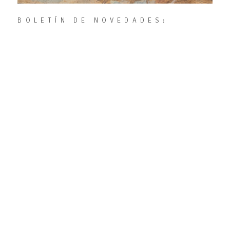
BOLETÍN DE NOVEDADES:
ENVÍAMOS TÚ E-MAIL PARA
RECIBIR NUESTRA NEWSLETTER
TU E-MAIL:
HE LEÍDO Y ACEPTO LA
POLÍTICA DE PRIVACIDAD
PROTECCIÓN DE DATOS: DE ACUERDO CON LO DISPUESTO EN EL
REGLAMENTO (UE) 2016/679, DE 27 DE ABRIL (RGPD), Y LA LEY
ORGÁNICA 3/2018, DE 5 DE DICIEMBRE (LOPDGDD), CONSIENTO QUE
MIS DATOS SE TRATEN BAJO LA RESPONSABILIDAD DE FUNDACIÓN
MUSEO EVARISTO VALLE PARA ENVIARME EL BOLETÍN CON LAS
ACTIVIDADES DEL MUSEO Y QUE LOS CONSERVE DURANTE NO MÁS
TIEMPO DEL NECESARIO PARA MANTENER EL FIN DEL TRATAMIENTO O
MIENTRAS EXISTAN PRESCRIPCIONES LEGALES QUE DICTAMINEN SU
CUSTODIA. ME DOY POR INFORMADO DE QUE TENGO DERECHO A
REVOCAR ESTE CONSENTIMIENTO EN CUALQUIER MOMENTO Y A
EJERCER LOS DERECHOS DE ACCESO, RECTIFICACIÓN, PORTABILIDAD Y
SUPRESIÓN DE MIS DATOS, Y LOS DE LIMITACIÓN Y OPOSICIÓN AL
TRATAMIENTO DIRIGIÉNDOME A CAMINO CABUEÑES, 261 – 33203
GIJÓN (ASTURIAS). TAMBIÉN ESTOY INFORMADO DE QUE PUEDO
RECLAMAR ANTE LA AUTORIDAD DE CONTROL A WWW.AEPD.ES.