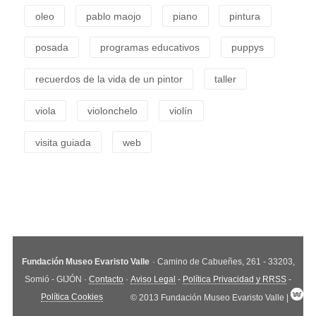
oleo
pablo maojo
piano
pintura
posada
programas educativos
puppys
recuerdos de la vida de un pintor
taller
viola
violonchelo
violín
visita guiada
web
Fundación Museo Evaristo Valle
· Camino de Cabueñes, 261 - 33203,
Somió - GIJÓN ·
Contacto
·
Aviso Legal
-
Política Privacidad y RRSS
-
Política Cookies
© 2013 Fundación Museo Evaristo Valle |