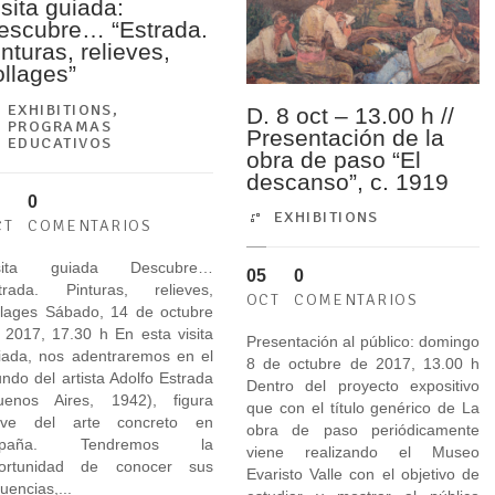
isita guiada:
escubre… “Estrada.
inturas, relieves,
ollages”
EXHIBITIONS
,
D. 8 oct – 13.00 h //
PROGRAMAS
Presentación de la
EDUCATIVOS
obra de paso “El
descanso”, c. 1919
0
EXHIBITIONS
CT
COMENTARIOS
isita guiada Descubre…
05
0
trada. Pinturas, relieves,
OCT
COMENTARIOS
llages Sábado, 14 de octubre
 2017, 17.30 h En esta visita
Presentación al público: domingo
iada, nos adentraremos en el
8 de octubre de 2017, 13.00 h
ndo del artista Adolfo Estrada
Dentro del proyecto expositivo
uenos Aires, 1942), figura
que con el título genérico de La
ave del arte concreto en
obra de paso periódicamente
spaña. Tendremos la
viene realizando el Museo
ortunidad de conocer sus
Evaristo Valle con el objetivo de
luencias,...