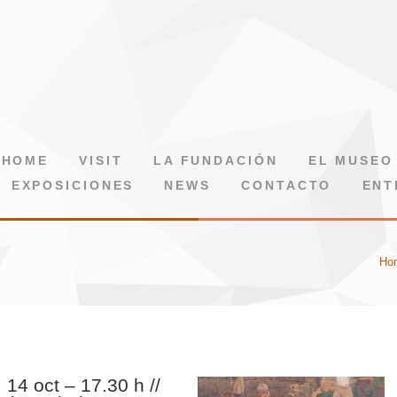
HOME
VISIT
LA FUNDACIÓN
EL MUSEO
EXPOSICIONES
NEWS
CONTACTO
ENT
Ho
. 14 oct – 17.30 h //