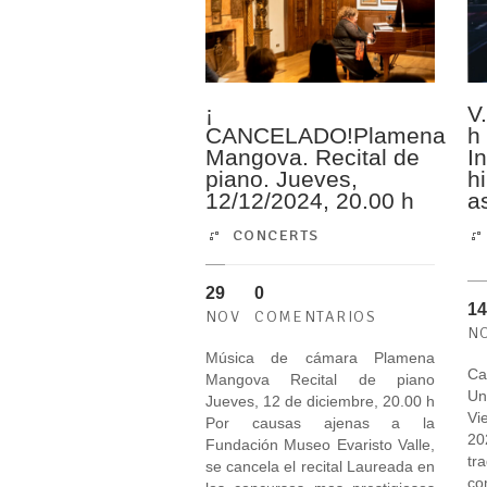
¡
V
CANCELADO!Plamena
h 
Mangova. Recital de
I
piano. Jueves,
hi
12/12/2024, 20.00 h
a
CONCERTS
29
0
14
NOV
COMENTARIOS
N
Música de cámara Plamena
Ca
Mangova Recital de piano
Un
Jueves, 12 de diciembre, 20.00 h
Vi
Por causas ajenas a la
20
Fundación Museo Evaristo Valle,
tra
se cancela el recital Laureada en
co