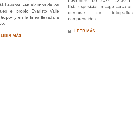
noviembre de 2024, 12.30 h;
fé Levante, -en algunos de los
Esta exposición recoge cerca un
ales el propio Evaristo Valle
centenar de fotografías
rticipó- y en la línea llevada a
comprendidas...
bo...
LEER MÁS
LEER MÁS