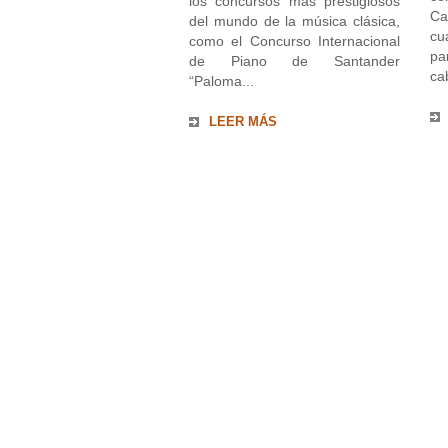
los concursos mas prestigiosos
Ca
del mundo de la música clásica,
cu
como el Concurso Internacional
pa
de Piano de Santander
ca
“Paloma...
LEER MÁS