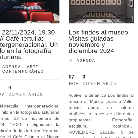
. 22/11/2024, 19.30
Los findes al museo:
// Café-tertulia:
Visitas guiadas
ntergeneracional. Un
noviembre y
lo en la fotografía
diciembre 2024
sturiana
AGENDA
AGENDA
,
ARTE
CONTEMPORÁNEO
07
0
NOV
COMENTARIOS
0
OV
COMENTARIOS
Vuelve la dinámica Los findes al
museo al Museo Evaristo Valle,
fé-tertulia: Intergeneracional
teñido ahora de colores
 hilo en la fotografía asturiana
otoñales, a través de diferentes
ernes, 22 de noviembre de
propuestas: Fotografía,
24, 19.30 h Siguiendo la
escultura, botánica…
dición de las tertulias literarias
NOVIEMBRE Sábado, 9 de
mo el Café Gijón o el Nuevo