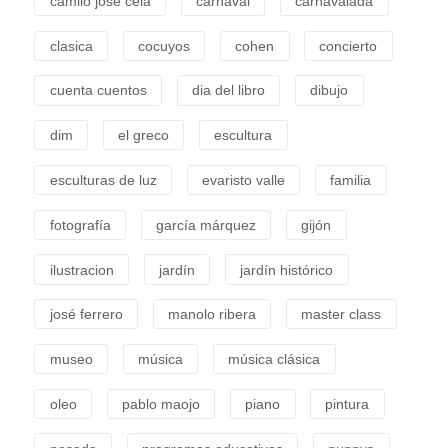
camilo josé cela
carnaval
carnavalada
clasica
cocuyos
cohen
concierto
cuenta cuentos
dia del libro
dibujo
dim
el greco
escultura
esculturas de luz
evaristo valle
familia
fotografía
garcía márquez
gijón
ilustracion
jardín
jardín histórico
josé ferrero
manolo ribera
master class
museo
música
música clásica
oleo
pablo maojo
piano
pintura