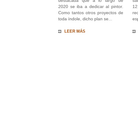
destacada que a lo largo de
sá
2020 se iba a dedicar al pintor.
12
Como tantos otros proyectos de
re
toda índole, dicho plan se...
es
LEER MÁS