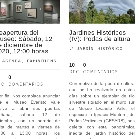
eapertura del
Jardines Históricos
useo: Sábado, 12
(IV): Podas de altura
e diciembre de
JARDÍN HISTÓRICO
020, 12:00 horas
AGENDA
,
EXHIBITIONS
10
0
DEC
COMENTARIOS
0
Con motivo de la poda de altura
EC
COMENTARIOS
que se ha realizado en estos
or fin! Nos complace anunciar
días sobre un ejemplar de tilo
e el Museo Evaristo Valle
silvestre situado en el muro sur
elve a abrir sus puertas
de Museo Evaristo Valle, el
añana, sábado 12 de
especialista Ignacio Montero, de
ciembre, con un horario de
Podas Verticales (GESARB), nos
sita de martes a viernes de
deleita con esta panorámica
:00 a 13:00 horas, los
inédita del jardín histórico del