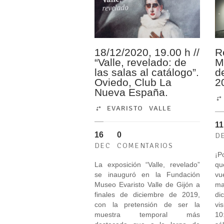
18/12/2020, 19.00 h //
R
“Valle, revelado: de
M
las salas al catálogo”.
d
Oviedo, Club La
2
Nueva España.
EVARISTO VALLE
11
16
0
D
DEC
COMENTARIOS
¡P
La exposición “Valle, revelado”
qu
se inauguró en la Fundación
vu
Museo Evaristo Valle de Gijón a
m
finales de diciembre de 2019,
di
con la pretensión de ser la
vi
muestra temporal más
10