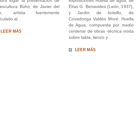
ndrá lugar la presentación de
exposiciones Huella de agua, de
 escultura Búho, de Javier del
Elías G. Benavides (León, 1937),
o, artista fuertemente
y Jardín de bolsillo, de
culado al...
Covadonga Valdés Moré. Huella
de Agua, compuesta por medio
centenar de obras -técnica mixta
LEER MÁS
sobre tabla, lienzo y...
LEER MÁS