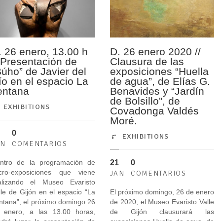
. 26 enero, 13.00 h
D. 26 enero 2020 //
/ Presentación de
Clausura de las
Búho” de Javier del
exposiciones “Huella
ío en el espacio La
de agua”, de Elías G.
entana
Benavides y “Jardín
de Bolsillo”, de
EXHIBITIONS
Covadonga Valdés
Moré.
0
EXHIBITIONS
AN
COMENTARIOS
21
0
ntro de la programación de
cro-exposiciones que viene
JAN
COMENTARIOS
alizando el Museo Evaristo
lle de Gijón en el espacio “La
El próximo domingo, 26 de enero
ntana”, el próximo domingo 26
de 2020, el Museo Evaristo Valle
 enero, a las 13.00 horas,
de Gijón clausurará las