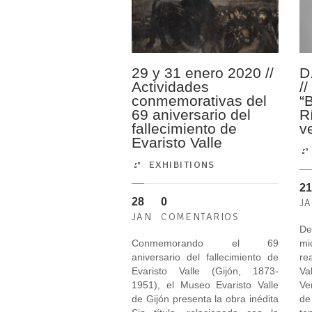
29 y 31 enero 2020 //
D
Actividades
/
conmemorativas del
“
69 aniversario del
R
fallecimiento de
v
Evaristo Valle
EXHIBITIONS
21
28
0
J
JAN
COMENTARIOS
De
Conmemorando el 69
mi
aniversario del fallecimiento de
re
Evaristo Valle (Gijón, 1873-
Va
1951), el Museo Evaristo Valle
Ve
de Gijón presenta la obra inédita
de