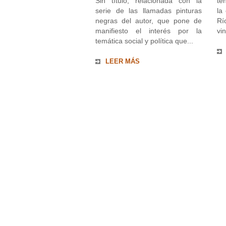
Sin título, relacionada con la
te
serie de las llamadas pinturas
la
negras del autor, que pone de
Rí
manifiesto el interés por la
vin
temática social y política que...
LEER MÁS