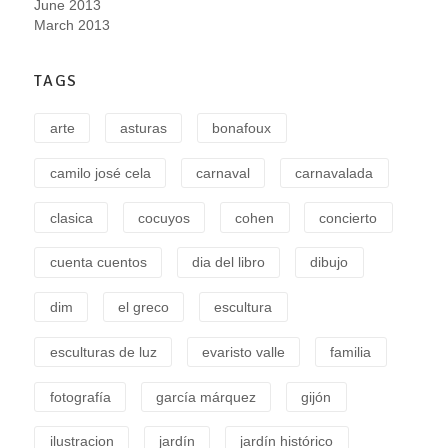
June 2013
March 2013
TAGS
arte
asturas
bonafoux
camilo josé cela
carnaval
carnavalada
clasica
cocuyos
cohen
concierto
cuenta cuentos
dia del libro
dibujo
dim
el greco
escultura
esculturas de luz
evaristo valle
familia
fotografía
garcía márquez
gijón
ilustracion
jardín
jardín histórico