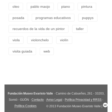
oleo
pablo maojo
piano
pintura
posada
programas educativos
puppys
recuerdos de la vida de un pintor
taller
viola
violonchelo
violín
visita guiada
web
Fundación Museo Evaristo Valle
· Camino de Cabueñes, 261 - 33203,
Somió - GIJÓN ·
Contacto
·
Aviso Legal
-
Política Privacidad y RRSS
-
Política Cookies
© 2013 Fundación Museo Evaristo Valle |