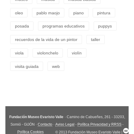
oleo
pablo maojo
piano
pintura
posada
programas educativos
puppys
recuerdos de la vida de un pintor
taller
viola
violonchelo
violín
visita guiada
web
Fundación Museo Evaristo Valle
· Camino de Cabueñes, 261 - 33203,
Somió - GIJÓN ·
Contacto
·
Aviso Legal
-
Política Privacidad y RRSS
-
Política Cookies
© 2013 Fundación Museo Evaristo Valle |