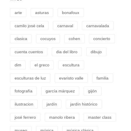
arte
asturas
bonafoux
camilo josé cela
carnaval
carnavalada
clasica
cocuyos
cohen
concierto
cuenta cuentos
dia del libro
dibujo
dim
el greco
escultura
esculturas de luz
evaristo valle
familia
fotografía
garcía márquez
gijón
ilustracion
jardín
jardín histórico
josé ferrero
manolo ribera
master class
museo
música
música clásica