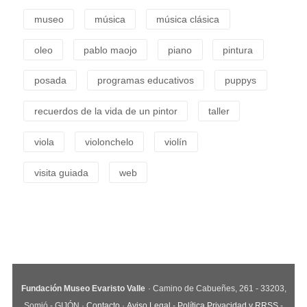
museo
música
música clásica
oleo
pablo maojo
piano
pintura
posada
programas educativos
puppys
recuerdos de la vida de un pintor
taller
viola
violonchelo
violín
visita guiada
web
Fundación Museo Evaristo Valle
· Camino de Cabueñes, 261 - 33203,
Somió - GIJÓN ·
Contacto
·
Aviso Legal
-
Política Privacidad y RRSS
-