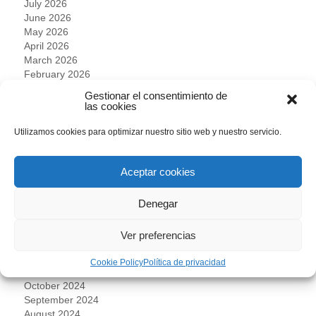
July 2026
June 2026
May 2026
April 2026
March 2026
February 2026
January 2026
Gestionar el consentimiento de
November 2025
las cookies
October 2025
September 2025
Utilizamos cookies para optimizar nuestro sitio web y nuestro servicio.
August 2025
July 2025
Aceptar cookies
June 2025
May 2025
April 2025
Denegar
March 2025
February 2025
Ver preferencias
January 2025
December 2024
Cookie Policy
Política de privacidad
November 2024
October 2024
September 2024
August 2024