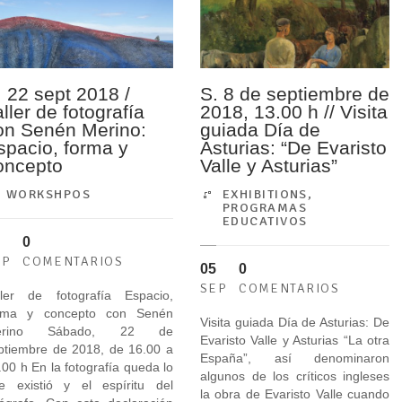
. 22 sept 2018 /
S. 8 de septiembre de
ller de fotografía
2018, 13.00 h // Visita
on Senén Merino:
guiada Día de
spacio, forma y
Asturias: “De Evaristo
oncepto
Valle y Asturias”
WORKSHPOS
EXHIBITIONS
,
PROGRAMAS
EDUCATIVOS
0
EP
COMENTARIOS
05
0
SEP
COMENTARIOS
ller de fotografía Espacio,
rma y concepto con Senén
Visita guiada Día de Asturias: De
erino Sábado, 22 de
Evaristo Valle y Asturias “La otra
ptiembre de 2018, de 16.00 a
España”, así denominaron
.00 h En la fotografía queda lo
algunos de los críticos ingleses
e existió y el espíritu del
la obra de Evaristo Valle cuando