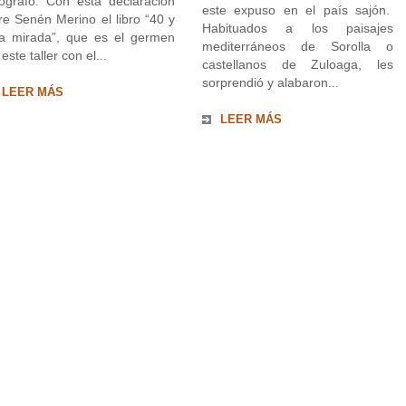
tógrafo. Con esta declaración
este expuso en el país sajón.
re Senén Merino el libro “40 y
Habituados a los paisajes
a mirada”, que es el germen
mediterráneos de Sorolla o
este taller con el...
castellanos de Zuloaga, les
sorprendió y alabaron...
LEER MÁS
LEER MÁS