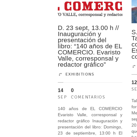
D. 23 sept, 13.00 h //
S
Inauguración y
Ta
presentación del
c
libro: “140 años de EL
E
COMERCIO. Evaristo
c
Valle, corresponsal y
redactor gráfico”
EXHIBITIONS
12
S
14
0
SEP
COMENTARIOS
Ta
fo
140 años de EL COMERCIO
M
Evaristo Valle, corresponsal y
se
redactor gráfico Inauguración y
20
presentación del libro: Domingo,
qu
23 de septiembre, 13:00 h El