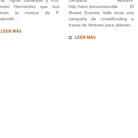
rte, Tigran Danielyan y Fco.
campaña Verkami:
mián Hernández que nos
http://vkm.is/evaristovalle El
raerán la música de P.
Museo Evaristo Valle inicia una
ndemith...
campaña de crowdfunding a
través de Verkami para obtener...
LEER MÁS
LEER MÁS