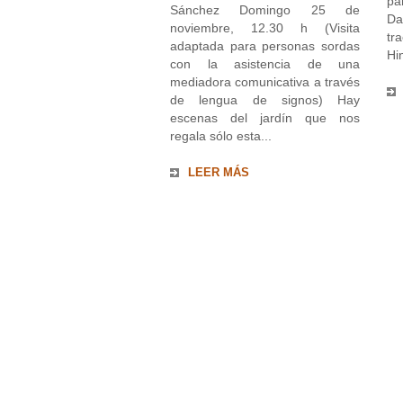
pa
Sánchez Domingo 25 de
Da
noviembre, 12.30 h (Visita
t
adaptada para personas sordas
Hi
con la asistencia de una
mediadora comunicativa a través
de lengua de signos) Hay
escenas del jardín que nos
regala sólo esta...
LEER MÁS