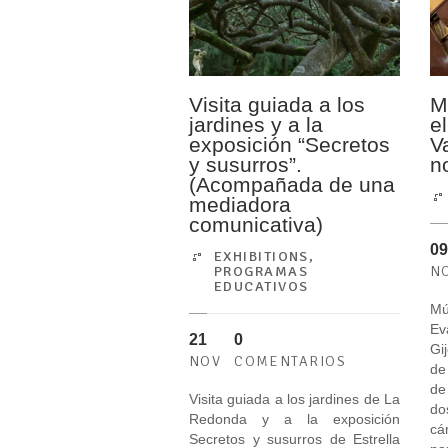
Visita guiada a los
M
jardines y a la
e
exposición “Secretos
V
y susurros”.
n
(Acompañada de una
mediadora
comunicativa)
09
EXHIBITIONS
,
N
PROGRAMAS
EDUCATIVOS
M
Ev
21
0
Gi
NOV
COMENTARIOS
de
de
Visita guiada a los jardines de La
do
Redonda y a la exposición
cá
Secretos y susurros de Estrella