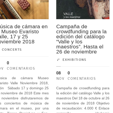
úsica de cámara en
Campaña de
l Museo Evaristo
crowdfunding para la
alle, 17 y 25
edición del catálogo
oviembre 2018
“Valle y los
maestros”. Hasta el
CONCERTS
26 de noviembre
EXHIBITIONS
0
OV
COMENTARIOS
08
0
úsica de cámara Museo
NOV
COMENTARIOS
aristo Valle Noviembre 2018,
jón Sábado 17 y domingo 25
Campaña de crowdfunding para
 noviembre de 2018 Este mes
la edición del catálogo Valle y los
 noviembre disfrutaremos de
maestros Del 18 de octubre al 26
s conciertos de música de
de noviembre de 2018 Objetivo
mara en el museo, por una
de recaudación: 4.000 € Enlace