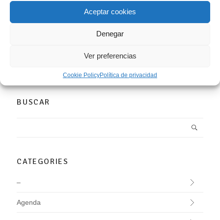
artistas Juan Ariño y Héctor Jácome El domingo 7 de abril,
Aceptar cookies
a las 12.30 h, realizaremos una visita guiada a la
exposición “La plenitud del vacío. Juan Ariño, pintura /
Denegar
Héctor Jácome, fotografía” que dará pie a un encuentro-
charla abierta...
Ver preferencias
LEER MÁS
Cookie Policy
Política de privacidad
BUSCAR
CATEGORIES
–
Agenda