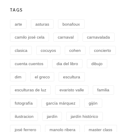
TAGS
arte
asturas
bonafoux
camilo josé cela
carnaval
carnavalada
clasica
cocuyos
cohen
concierto
cuenta cuentos
dia del libro
dibujo
dim
el greco
escultura
esculturas de luz
evaristo valle
familia
fotografía
garcía márquez
gijón
ilustracion
jardín
jardín histórico
josé ferrero
manolo ribera
master class