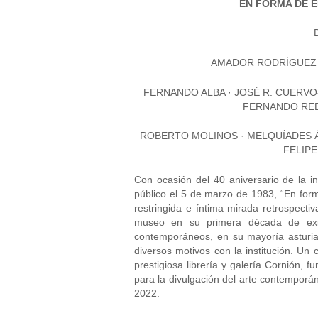
EN FORMA DE E
AMADOR RODRÍGUEZ ·
FERNANDO ALBA · JOSÉ R. CUERVO
FERNANDO REDR
ROBERTO MOLINOS · MELQUÍADES Á
FELIP
Con ocasión del 40 aniversario de la i
público el 5 de marzo de 1983, “En for
restringida e íntima mirada retrospectiv
museo en su primera década de exist
contemporáneos, en su mayoría asturia
diversos motivos con la institución. U
prestigiosa librería y galería Cornión
para la divulgación del arte contemporá
2022.