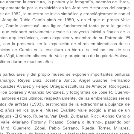
abarcan la escultura, la pintura y la fotografía, además de libros,
plementada por la exhibición en los Jardines Históricos del parque
ir de 1982, la muestra se inicia simbólica y cronológicamente con el
e Joaquín Rubio Camín pintó en 1950, y en el que el propio Valle
lle, Camín constituyó una figura fundamental tanto para la galería
que colaboró activamente desde su proyecto inicial a finales de la
tos arquitectónicos, como expositor y miembro de su Patronato. El
n, con la presencia en la exposición de obras emblemáticas de su
inicios de Camín en la escultura en hierro: se exhibe una de sus
 Vigil, también albacea de Valle y propietario de la galería Atalaya,
 última durante muchos años.
 particulares y del propio museo se exponen importantes pinturas
Tamargo, Reyes Díaz, Josefina Junco, Ángel Guache, Fernando
Melquíades Álvarez y Pelayo Ortega; esculturas de Amador Rodríguez,
ipe Solares y Amancio González, y fotografías de José R. Cuervo-
 autores estos últimos, respectivamente, de las emblemáticas series
atos de artistas
(1993), testimonios de la extraordinaria pujanza de
ez años en los que el Museo Evaristo Valle acogió a más de un
tiguos -El Greco, Rubens, Van Dyck, Zurbarán, Ricci, Alonso Cano o
alle -Mariano Fortuny, Picasso, Solana o Iturrino-, pasando por
Miró, Guerrero, Zóbel, Pablo Serrano, Rueda, Torner, Millares,