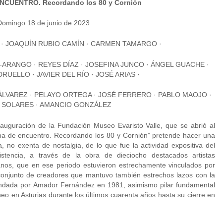
NCUENTRO. Recordando los 80 y Cornión
Domingo 18 de junio de 2023
 JOAQUÍN RUBIO CAMÍN · CARMEN TAMARGO ·
-ARANGO · REYES DÍAZ · JOSEFINA JUNCO · ÁNGEL GUACHE ·
UELLO · JAVIER DEL RÍO · JOSÉ ARIAS ·
LVAREZ · PELAYO ORTEGA · JOSÉ FERRERO · PABLO MAOJO ·
E SOLARES · AMANCIO GONZÁLEZ
nauguración de la Fundación Museo Evaristo Valle, que se abrió al
ma de encuentro. Recordando los 80 y Cornión” pretende hacer una
a, no exenta de nostalgia, de lo que fue la actividad expositiva del
encia, a través de la obra de dieciocho destacados artistas
nos, que en ese periodo estuvieron estrechamente vinculados por
n conjunto de creadores que mantuvo también estrechos lazos con la
, fundada por Amador Fernández en 1981, asimismo pilar fundamental
neo en Asturias durante los últimos cuarenta años hasta su cierre en