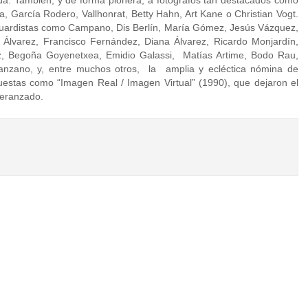
a. También, y de forma pionera, a fotógrafos tan destacados como
a, García Rodero, Vallhonrat, Betty Hahn, Art Kane o Christian Vogt.
guardistas como Campano, Dis Berlín, María Gómez, Jesús Vázquez,
 Álvarez, Francisco Fernández, Diana Álvarez, Ricardo Monjardín,
z, Begoña Goyenetxea, Emidio Galassi, Matías Artime, Bodo Rau,
nzano, y, entre muchos otros, la amplia y ecléctica nómina de
estas como “Imagen Real / Imagen Virtual” (1990), que dejaron el
peranzado.