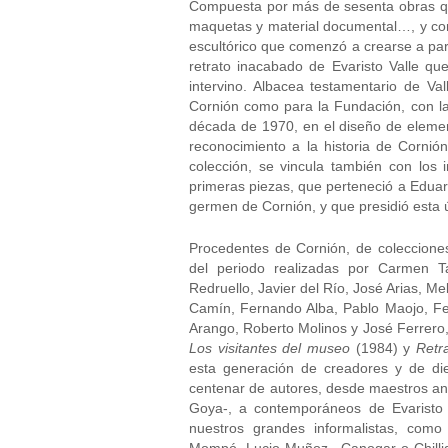
Compuesta por más de sesenta obras que 
maquetas y material documental…, y com
escultórico que comenzó a crearse a part
retrato inacabado de Evaristo Valle qu
intervino. Albacea testamentario de Va
Cornión como para la Fundación, con la 
década de 1970, en el diseño de elemen
reconocimiento a la historia de Cornió
colección, se vincula también con los 
primeras piezas, que perteneció a Eduardo
germen de Cornión, y que presidió esta
Procedentes de Cornión, de colecciones
del periodo realizadas por Carmen 
Redruello, Javier del Río, José Arias, 
Camín, Fernando Alba, Pablo Maojo, Fel
Arango, Roberto Molinos y José Ferrero,
Los visitantes del museo
(1984) y
Retr
esta generación de creadores y de di
centenar de autores, desde maestros an
Goya-, a contemporáneos de Evaristo V
nuestros grandes informalistas, como 