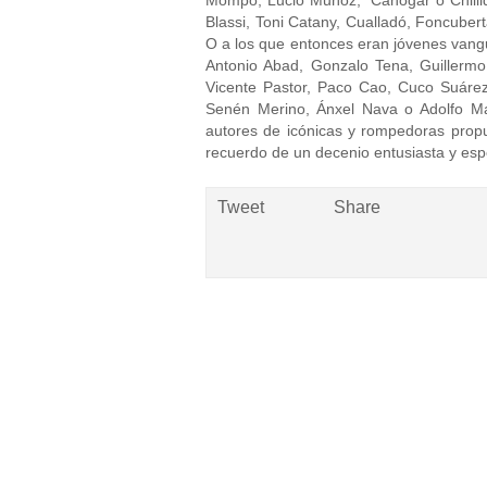
Mompó, Lucio Muñoz, Canogar o Chillid
Blassi, Toni Catany, Cualladó, Foncubert
O a los que entonces eran jóvenes van
Antonio Abad, Gonzalo Tena, Guillermo
Vicente Pastor, Paco Cao, Cuco Suáre
Senén Merino, Ánxel Nava o Adolfo Ma
autores de icónicas y rompedoras propu
recuerdo de un decenio entusiasta y es
Tweet
Share