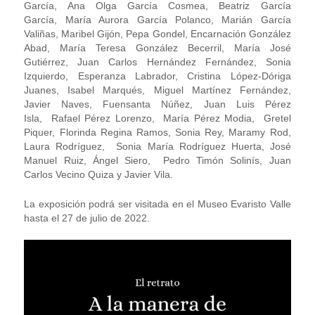
García, Ana Olga García Cosmea, Beatriz García
García, María Aurora García Polanco, Marián García
Valiñas, Maribel Gijón, Pepa Gondel, Encarnación González
Abad, María Teresa González Becerril, María José
Gutiérrez, Juan Carlos Hernández Fernández, Sonia
Izquierdo, Esperanza Labrador, Cristina López-Dóriga
Juanes, Isabel Marqués, Miguel Martínez Fernández,
Javier Naves, Fuensanta Núñez, Juan Luis Pérez
Isla, Rafael Pérez Lorenzo, María Pérez Modia, Gretel
Piquer, Florinda Regina Ramos, Sonia Rey, Maramy Rod,
Laura Rodríguez, Sonia María Rodríguez Huerta, José
Manuel Ruiz, Ángel Siero, Pedro Timón Solinís, Juan
Carlos Vecino Quiza y Javier Vila.
La exposición podrá ser visitada en el Museo Evaristo Valle
hasta el 27 de julio de 2022.