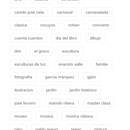
camilo josé cela
carnaval
carnavalada
clasica
cocuyos
cohen
concierto
cuenta cuentos
dia del libro
dibujo
dim
el greco
escultura
esculturas de luz
evaristo valle
familia
fotografía
garcía márquez
gijón
ilustracion
jardín
jardín histórico
josé ferrero
manolo ribera
master class
museo
música
música clásica
oleo
pablo maojo
piano
pintura