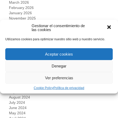
March 2026
February 2026
January 2026
November 2025
October 2025
Gestionar el consentimiento de
September 2025
las cookies
August 2025
July 2025
Utilizamos cookies para optimizar nuestro sitio web y nuestro servicio.
June 2025
May 2025
Aceptar cookies
April 2025
March 2025
February 2025
Denegar
January 2025
December 2024
Ver preferencias
November 2024
October 2024
Cookie Policy
Política de privacidad
September 2024
August 2024
July 2024
June 2024
May 2024