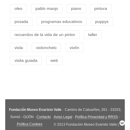
oleo
pablo maojo
piano
pintura
posada
programas educativos
puppys
recuerdos de la vida de un pintor
taller
viola
violonchelo
violín
visita guiada
web
Fundación Museo Evaristo Valle
· Camino de Cabueñes, 261 - 33203,
Somió - GIJÓN ·
Contacto
·
Aviso Legal
-
Política Privacidad y RRSS
-
Política Cookies
© 2013 Fundación Museo Evaristo Valle |