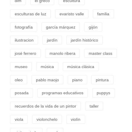
dim
el greco
escultura
esculturas de luz
evaristo valle
familia
fotografía
garcía márquez
gijón
ilustracion
jardín
jardín histórico
josé ferrero
manolo ribera
master class
museo
música
música clásica
oleo
pablo maojo
piano
pintura
posada
programas educativos
puppys
recuerdos de la vida de un pintor
taller
viola
violonchelo
violín