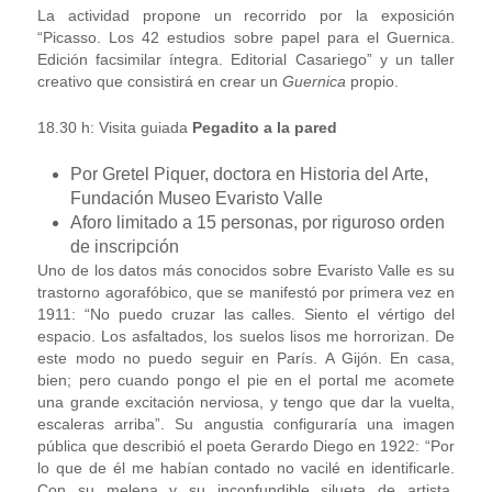
La actividad propone un recorrido por la exposición
“Picasso. Los 42 estudios sobre papel para el Guernica.
Edición facsimilar íntegra. Editorial Casariego” y un taller
creativo que consistirá en crear un
Guernica
propio.
18.30 h: Visita guiada
Pegadito a la pared
Por Gretel Piquer, doctora en Historia del Arte,
Fundación Museo Evaristo Valle
Aforo limitado a
15 personas, por riguroso orden
de inscripción
Uno de los datos más conocidos sobre Evaristo Valle es su
trastorno agorafóbico, que se manifestó por primera vez en
1911: “No puedo cruzar las calles. Siento el vértigo del
espacio. Los asfaltados, los suelos lisos me horrorizan. De
este modo no puedo seguir en París. A Gijón. En casa,
bien; pero cuando pongo el pie en el portal me acomete
una grande excitación nerviosa, y tengo que dar la vuelta,
escaleras arriba”. Su angustia configuraría una imagen
pública que describió el poeta Gerardo Diego en 1922: “Por
lo que de él me habían contado no vacilé en identificarle.
Con su melena y su inconfundible silueta de artista,