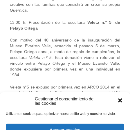
creativo con las familias que consistirá en crear su propio
Guernica
.
13.00 h: Presentación de la escultura
Veleta n.º 5, de
Pelayo Ortega
Con motivo del 40 aniversario de la inauguración del
Museo Evaristo Valle, acaecida el pasado 5 de marzo,
Pelayo Ortega dona, a modo de regalo de cumpleaños, la
escultura
Veleta n.º 5
. Esta donación viene a reforzar el
vínculo entre Pelayo Ortega y el Museo Evaristo Valle,
donde expusiera por primera vez en una individual en
1984.
Veleta n°5 se expuso por primera vez en ARCO 2014 en el
stand de Marlborough Gallery, posteriormente en el HAY
Gestionar el consentimiento de
Festival de Segovia (2014) y en la galería Cornión (2015),
las cookies
estando la pieza producida en el taller de los también
escultores Mercedes Cano y Antonio Sobrino.
Utilizamos cookies para optimizar nuestro sitio web y nuestro servicio.
Más de una veintena de obras de Pelayo Ortega se
conservan en la colección del Museo Evaristo Valle, entre
Aceptar cookies