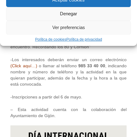
las que se encuentran dos retratos de Evaristo Valle, de
1984 (técnica mixta sobre papel) y dos dibujos a tinta china
Denegar
sobre papel vegetal de ese mismo año en los que retrata al
propio Valle en uno de ellos y a Valle junto a María
Ver preferencias
Rodríguez del Valle, fundadora del Museo, en otro. Piezas
que forman parte de la exposición conmemorativa del 40
Política de cookies
Política de privacidad
aniversario de la inauguración del Museo “En forma de
encuentro. Recordando los 80 y Cornión”
-Los interesados deberán enviar un correo electrónico
(Click aquí…)
o llamar al teléfono
985 33 40 00
, indicando
nombre y número de teléfono y la actividad en la que
quieran participar, además de la fecha y la hora a la que
está convocada.
-Inscripciones a partir del 6 de mayo.
– Esta actividad cuenta con la colaboración del
Ayuntamiento de Gijón.