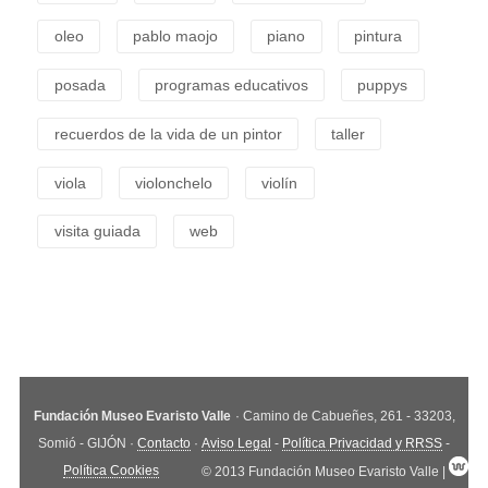
oleo
pablo maojo
piano
pintura
posada
programas educativos
puppys
recuerdos de la vida de un pintor
taller
viola
violonchelo
violín
visita guiada
web
Fundación Museo Evaristo Valle
· Camino de Cabueñes, 261 - 33203,
Somió - GIJÓN ·
Contacto
·
Aviso Legal
-
Política Privacidad y RRSS
-
Política Cookies
© 2013 Fundación Museo Evaristo Valle |