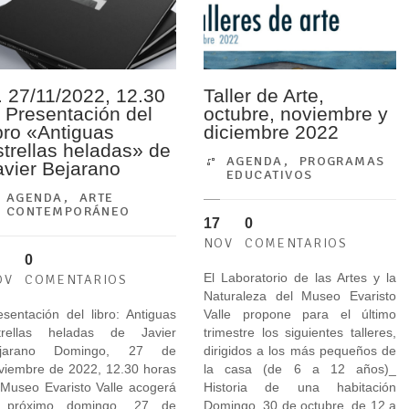
. 27/11/2022, 12.30
Taller de Arte,
. Presentación del
octubre, noviembre y
ibro «Antiguas
diciembre 2022
strellas heladas» de
AGENDA
,
PROGRAMAS
avier Bejarano
EDUCATIVOS
AGENDA
,
ARTE
CONTEMPORÁNEO
17
0
NOV
COMENTARIOS
0
El Laboratorio de las Artes y la
OV
COMENTARIOS
Naturaleza del Museo Evaristo
esentación del libro: Antiguas
Valle propone para el último
trellas heladas de Javier
trimestre los siguientes talleres,
ejarano Domingo, 27 de
dirigidos a los más pequeños de
viembre de 2022, 12.30 horas
la casa (de 6 a 12 años)_
 Museo Evaristo Valle acogerá
Historia de una habitación
 próximo domingo, 27 de
Domingo, 30 de octubre, de 12 a