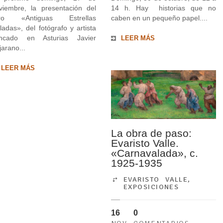
viembre, la presentación del
14 h. Hay historias que no
bro «Antiguas Estrellas
caben en un pequeño papel....
ladas», del fotógrafo y artista
incado en Asturias Javier
LEER MÁS
jarano...
LEER MÁS
La obra de paso:
Evaristo Valle.
«Carnavalada», c.
1925-1935
EVARISTO VALLE
,
EXPOSICIONES
16
0