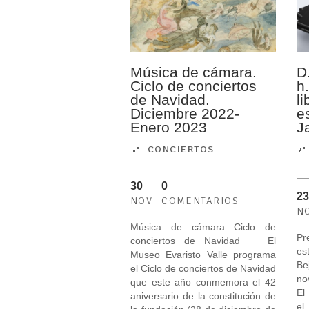
Música de cámara.
D
Ciclo de conciertos
h
de Navidad.
l
Diciembre 2022-
e
Enero 2023
J
CONCIERTOS
30
0
23
NOV
COMENTARIOS
N
Música de cámara Ciclo de
Pr
conciertos de Navidad El
es
Museo Evaristo Valle programa
B
el Ciclo de conciertos de Navidad
no
que este año conmemora el 42
El
aniversario de la constitución de
el