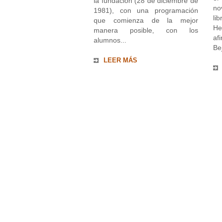
la fundación (28 de diciembre de
no
1981), con una programación
li
que comienza de la mejor
He
manera posible, con los
af
alumnos...
Be
LEER MÁS