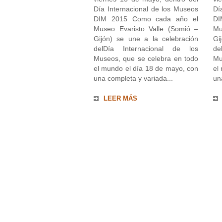
Día Internacional de los Museos
Dí
DIM 2015 Como cada año el
DI
Museo Evaristo Valle (Somió –
Mu
Gijón) se une a la celebración
Gi
delDía Internacional de los
de
Museos, que se celebra en todo
Mu
el mundo el día 18 de mayo, con
el
una completa y variada...
un
LEER MÁS