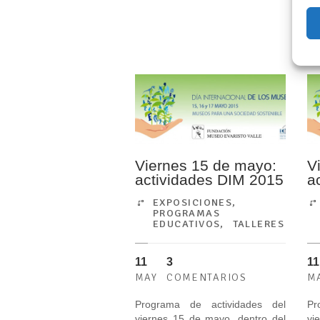
Viernes 15 de mayo:
V
actividades DIM 2015
a
EXPOSICIONES
,
PROGRAMAS
EDUCATIVOS
,
TALLERES
11
3
11
MAY
COMENTARIOS
M
Programa de actividades del
Pr
viernes 15 de mayo, dentro del
vi