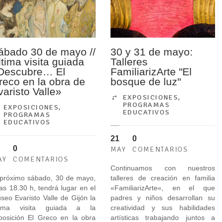
ábado 30 de mayo //
30 y 31 de mayo:
ltima visita guiada
Talleres
Descubre… El
FamiliarizArte "El
reco en la obra de
bosque de luz"
varisto Valle»
EXPOSICIONES
,
PROGRAMAS
EXPOSICIONES
,
EDUCATIVOS
PROGRAMAS
EDUCATIVOS
21
0
0
MAY
COMENTARIOS
AY
COMENTARIOS
Continuamos con nuestros
 próximo sábado, 30 de mayo,
talleres de creación en familia
las 18.30 h, tendrá lugar en el
«FamiliarizArte«, en el que
seo Evaristo Valle de Gijón la
padres y niños desarrollan su
tima visita guiada a la
creatividad y sus habilidades
posición El Greco en la obra
artísticas trabajando juntos a