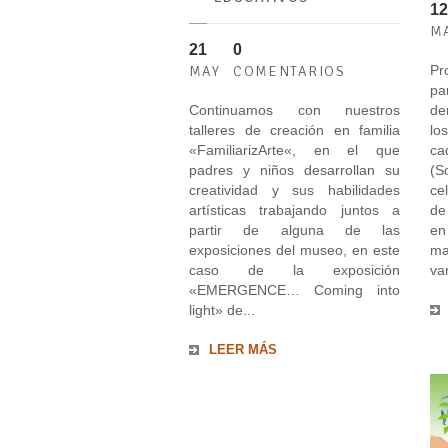
12
M
21
0
Pr
MAY
COMENTARIOS
pa
Continuamos con nuestros
de
talleres de creación en familia
lo
«FamiliarizArte«, en el que
ca
padres y niños desarrollan su
(S
creatividad y sus habilidades
ce
artísticas trabajando juntos a
de
partir de alguna de las
en
exposiciones del museo, en este
ma
caso de la exposición
var
«EMERGENCE… Coming into
light» de...
LEER MÁS