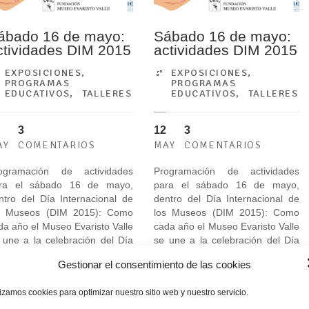
ábado 16 de mayo:
Sábado 16 de mayo:
ctividades DIM 2015
actividades DIM 2015
EXPOSICIONES
,
EXPOSICIONES
,
PROGRAMAS
PROGRAMAS
EDUCATIVOS
,
TALLERES
EDUCATIVOS
,
TALLERES
3
12
3
AY
COMENTARIOS
MAY
COMENTARIOS
ogramación de actividades
Programación de actividades
ra el sábado 16 de mayo,
para el sábado 16 de mayo,
ntro del Día Internacional de
dentro del Día Internacional de
s Museos (DIM 2015): Como
los Museos (DIM 2015): Como
da año el Museo Evaristo Valle
cada año el Museo Evaristo Valle
 une a la celebración del Día
se une a la celebración del Día
ternacional de los Museos, que
Internacional de los Museos, que
Gestionar el consentimiento de las cookies
 celebra en todo el mundo el
se celebra en todo el mundo el
ía 18 de mayo, con una
día 18 de mayo, con una
lizamos cookies para optimizar nuestro sitio web y nuestro servicio.
ompleta y variada
completa y variada
ogramación...
programación...