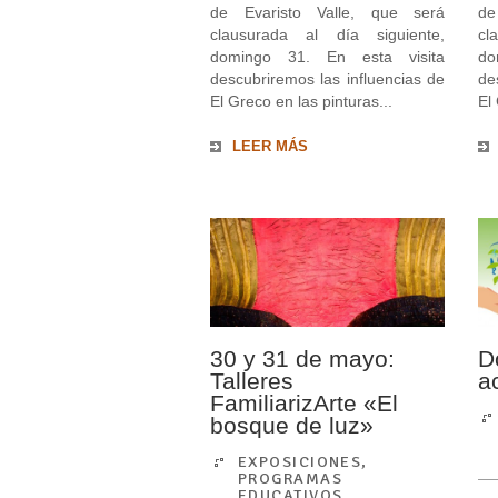
de Evaristo Valle, que será
de
clausurada al día siguiente,
cl
domingo 31. En esta visita
do
descubriremos las influencias de
de
El Greco en las pinturas...
El
LEER MÁS
30 y 31 de mayo:
D
Talleres
a
FamiliarizArte «El
bosque de luz»
EXPOSICIONES
,
PROGRAMAS
EDUCATIVOS