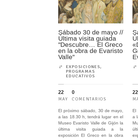
Sábado 30 de mayo //
S
Última visita guiada
Ú
"Descubre… El Greco
«
en la obra de Evaristo
G
Valle"
E
EXPOSICIONES
,
PROGRAMAS
EDUCATIVOS
22
0
22
MAY
COMENTARIOS
M
El próximo sábado, 30 de mayo,
El
a las 18.30 h, tendrá lugar en el
a 
Museo Evaristo Valle de Gijón la
Mu
última visita guiada a la
úl
exposición El Greco en la obra
ex