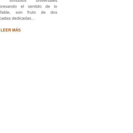
s símbolos universales
presando el sentido de lo
efable, son fruto de dos
cadas dedicadas...
LEER MÁS