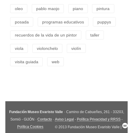
oleo
pablo maojo
piano
pintura
posada
programas educativos
puppys
recuerdos de la vida de un pintor
taller
viola
violonchelo
violín
visita guiada
web
Fundación Museo Evaristo Valle
· Camino de Cabueñes, 261 - 33203,
Somió - GIJÓN ·
Contacto
·
Aviso Legal
-
Política Privacidad y RRSS
-
Política Cookies
© 2013 Fundación Museo Evaristo Valle |