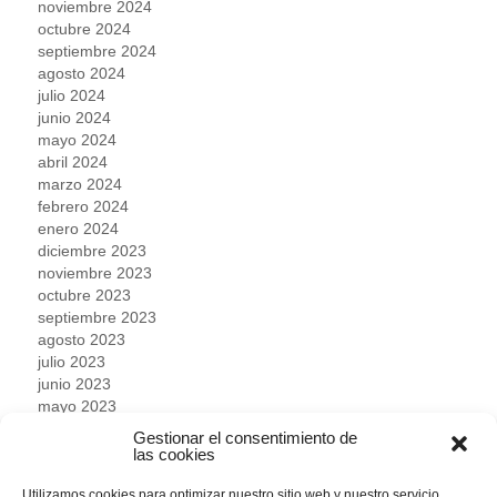
noviembre 2024
octubre 2024
septiembre 2024
agosto 2024
julio 2024
junio 2024
mayo 2024
abril 2024
marzo 2024
febrero 2024
enero 2024
diciembre 2023
noviembre 2023
octubre 2023
septiembre 2023
agosto 2023
julio 2023
junio 2023
mayo 2023
abril 2023
Gestionar el consentimiento de
marzo 2023
las cookies
febrero 2023
enero 2023
Utilizamos cookies para optimizar nuestro sitio web y nuestro servicio.