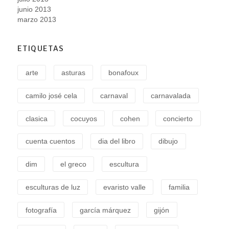
junio 2013
marzo 2013
ETIQUETAS
arte
asturas
bonafoux
camilo josé cela
carnaval
carnavalada
clasica
cocuyos
cohen
concierto
cuenta cuentos
dia del libro
dibujo
dim
el greco
escultura
esculturas de luz
evaristo valle
familia
fotografía
garcía márquez
gijón