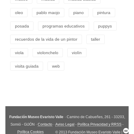
oleo
pablo maojo
piano
pintura
posada
programas educativos
puppys
recuerdos de la vida de un pintor
taller
viola
violonchelo
violín
visita guiada
web
Fundación Museo Evaristo Valle
· Camino de Cabueñes, 261 - 33203,
Somió - GIJÓN ·
Contacto
·
Aviso Legal
-
Política Privacidad y RRSS
-
Política Cookies
© 2013 Fundación Museo Evaristo Valle |