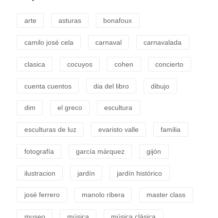
arte
asturas
bonafoux
camilo josé cela
carnaval
carnavalada
clasica
cocuyos
cohen
concierto
cuenta cuentos
dia del libro
dibujo
dim
el greco
escultura
esculturas de luz
evaristo valle
familia
fotografía
garcía márquez
gijón
ilustracion
jardín
jardín histórico
josé ferrero
manolo ribera
master class
museo
música
música clásica