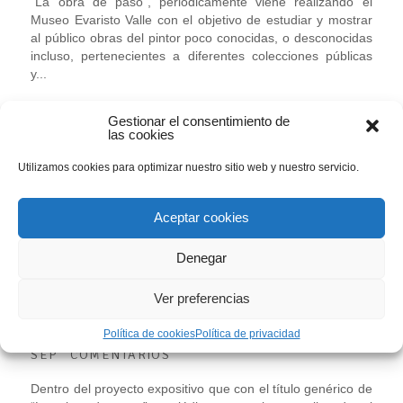
“La obra de paso”, periódicamente viene realizando el
Museo Evaristo Valle con el objetivo de estudiar y mostrar
al público obras del pintor poco conocidas, o desconocidas
incluso, pertenecientes a diferentes colecciones públicas
y...
LEER MÁS
Gestionar el consentimiento de
las cookies
Utilizamos cookies para optimizar nuestro sitio web y nuestro servicio.
Aceptar cookies
D. 13 sept – Clausura de la obra de
paso: «Vagabundos», Evaristo Valle, c.
1922
Denegar
EXPOSICIONES
Ver preferencias
Política de cookies
Política de privacidad
10
0
SEP
COMENTARIOS
Dentro del proyecto expositivo que con el título genérico de