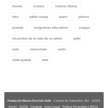
museo
música
música clásica
oleo
pablo maojo
piano
pintura
posada
programas educativos
puppys
recuerdos de la vida de un pintor
taller
viola
violonchelo
violín
visita guiada
web
Fundación Museo Evaristo Valle
· Camino de Cabueñes, 261 - 33203,
Somió - GIJÓN ·
Contacto
·
Aviso Legal
-
Política Privacidad y RRSS
-